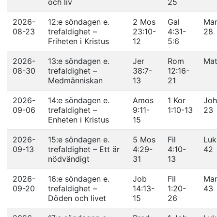
och liv
25
2026-
12:e söndagen e.
2 Mos
Gal
Mar
08-23
trefaldighet –
23:10-
4:31-
28
Friheten i Kristus
12
5:6
2026-
13:e söndagen e.
Jer
Rom
Mat
08-30
trefaldighet –
38:7-
12:16-
Medmänniskan
13
21
2026-
14:e söndagen e.
Amos
1 Kor
Joh
09-06
trefaldighet –
9:11-
1:10-13
23
Enheten i Kristus
15
2026-
15:e söndagen e.
5 Mos
Fil
Luk
09-13
trefaldighet – Ett är
4:29-
4:10-
42
nödvändigt
31
13
2026-
16:e söndagen e.
Job
Fil
Mar
09-20
trefaldighet –
14:13-
1:20-
43
Döden och livet
15
26