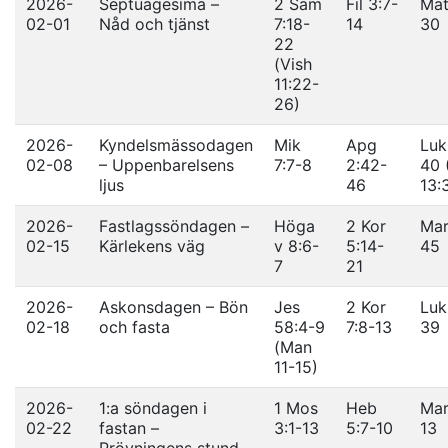
2026-
Septuagesima –
2 Sam
Fil 3:7-
Mat
02-01
Nåd och tjänst
7:18-
14
30
22
(Vish
11:22-
26)
2026-
Kyndelsmässodagen
Mik
Apg
Luk
02-08
– Uppenbarelsens
7:7-8
2:42-
40 
ljus
46
13:
2026-
Fastlagssöndagen –
Höga
2 Kor
Mar
02-15
Kärlekens väg
v 8:6-
5:14-
45
7
21
2026-
Askonsdagen – Bön
Jes
2 Kor
Luk
02-18
och fasta
58:4-9
7:8-13
39
(Man
11-15)
2026-
1:a söndagen i
1 Mos
Heb
Mar
02-22
fastan –
3:1-13
5:7-10
13