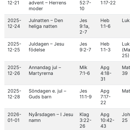
12-21
advent – Herrens
52:7-
1:17-22
moder
10
2025-
Julnatten – Den
Jes
Heb
Luk
12-24
heliga natten
9:1a,
1:1-6
2-7
2025-
Juldagen – Jesu
Jes
Heb
Luk
12-25
födelse
9:2-7
1:1-3
(Ma
25)
2025-
Annandag jul –
Mik
Apg
Mat
12-26
Martyrerna
7:1-6
4:18-
39
31
2025-
Söndagen e. jul –
Jes
Apg
Mat
12-28
Guds barn
11:1-9
7:17-
22
2026-
Nyårsdagen – I Jesu
Klag
Apg
Joh
01-01
namn
3:22-
10:42-
25
26
43