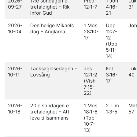
2026-
17:e söndagen e.
Pred
1 Joh
Luk
09-27
trefaldighet – Rik
12:1-7
4:16-
31
inför Gud
21
2026-
Den helige Mikaels
1 Mos
Upp
Joh
10-04
dag – Änglarna
28:10-
12:7-
17
12
(Upp
5:11-
14)
2026-
Tacksägelsedagen –
Jes
Kol
Luk
10-11
Lovsång
12:1-2
3:16-
40
(Vish
17
7:15-
22)
2026-
20:e söndagen e.
1 Mos
2 Tim
Mat
10-18
trefaldighet – Att
18:1-8
1:3-5
57
leva tillsammans
(Tob
10:7-
13)