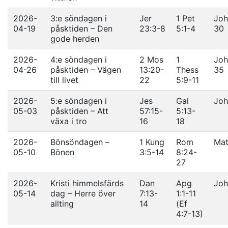
2026-
3:e söndagen i
Jer
1 Pet
Joh
04-19
påsktiden – Den
23:3-8
5:1-4
30
gode herden
2026-
4:e söndagen i
2 Mos
1
Joh
04-26
påsktiden – Vägen
13:20-
Thess
35
till livet
22
5:9-11
2026-
5:e söndagen i
Jes
Gal
Joh
05-03
påsktiden – Att
57:15-
5:13-
växa i tro
16
18
2026-
Bönsöndagen –
1 Kung
Rom
Mat
05-10
Bönen
3:5-14
8:24-
27
2026-
Kristi himmelsfärds
Dan
Apg
Joh
05-14
dag – Herre över
7:13-
1:1-11
allting
14
(Ef
4:7-13)