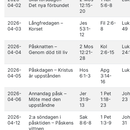
04-02
Det nya förbundet
12:15-
5:6-8
20
2026-
Långfredagen –
Jes
Fil 2:6-
Luk
04-03
Korset
53:1-
8
49
12
2026-
Påsknatten –
2 Mos
Kol
Luk
04-04
Genom död till liv
12:21-
2:6-15
24:
28
2026-
Påskdagen – Kristus
Hos
Apg
Luk
04-05
är uppstånden
6:1-3
3:14-
16
2026-
Annandag påsk –
Jer
1 Pet
Joh
04-06
Möte med den
31:9-
1:18-
23
uppståndne
13
23
2026-
2:a söndagen i
Sak
1 Pet
Joh
04-12
påsktiden – Påskens
8:6-8
1:3-9
31
vittnen