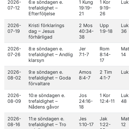
2026-
6:e söndagen e.
1 Kung
1 Kor
Luk
07-12
trefaldighet –
19:19-
9:19-
Efterföljelse
21
26
2026-
Kristi förklarings
2 Mos
Upp
Luk
07-19
dag – Jesus
40:34-
1:9-18
36
förhärligad
38
2026-
8:e söndagen e.
Jer
Rom
Mat
07-26
trefaldighet – Andlig
7:1-7
8:14-
14
klarsyn
17
2026-
9:e söndagen e.
Amos
2 Tim
Luk
08-02
trefaldighet – Goda
8:4-7
4:1-7
förvaltare
2026-
10:e söndagen e.
Jos
1 Kor
Luk
08-09
trefaldighet –
24:16-
12:4-11
48
Nådens gåvor
18
2026-
11:e söndagen e.
Jes
Jak
Mat
08-16
trefaldighet – Tro
1:10-17
1:22-
12