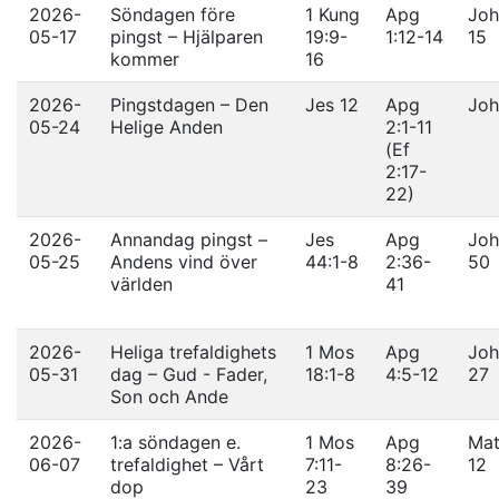
2026-
Söndagen före
1 Kung
Apg
Joh
05-17
pingst – Hjälparen
19:9-
1:12-14
15
kommer
16
2026-
Pingstdagen – Den
Jes 12
Apg
Joh
05-24
Helige Anden
2:1-11
(Ef
2:17-
22)
2026-
Annandag pingst –
Jes
Apg
Joh
05-25
Andens vind över
44:1-8
2:36-
50
världen
41
2026-
Heliga trefaldighets
1 Mos
Apg
Joh
05-31
dag – Gud - Fader,
18:1-8
4:5-12
27
Son och Ande
2026-
1:a söndagen e.
1 Mos
Apg
Mat
06-07
trefaldighet – Vårt
7:11-
8:26-
12
dop
23
39