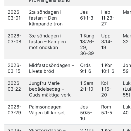
Prövningens stund
2026-
2:a söndagen i
Jes
Heb
Mar
03-01
fastan – Den
61:1-3
11:23-
kämpande tron
27
2026-
3:e söndagen i
1 Kung
Upp
Mar
03-08
fastan – Kampen
18:26-
3:14-
32
mot ondskan
29,
19
36-39
2026-
Midfastosöndagen –
Ords
1 Kor
Joh
03-15
Livets bröd
9:1-6
10:1-6
59
2026-
Jungfru Marie
1 Sam
Kol
Luk
03-22
bebådelsedag –
2:1-10
1:15-
(Lu
Guds mäktiga verk
20
55)
2026-
Palmsöndagen –
Jes
Rom
Luk
03-29
Vägen till korset
50:5-
5:1-5
40
10
2026-
Skärtorsdagen –
2 Mos
1 Kor
Luk