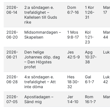
2026-
2:a söndagen e.
Dom
1 Kor
Mar
06-14
trefaldighet –
6:7-16
1:26-
17
Kallelsen till Guds
31
rike
2026-
Midsommardagen –
1 Mos
Kol
Mar
06-20
Skapelsen
9:8-17
1:21-
44
23
2026-
Den helige
Jes
Apg
Luk
06-21
Johannes döp. dag
42:5-9
10:37-
– Den Högstes
38
profet
2026-
4:e söndagen e.
Hes
Gal
Luk
06-28
trefaldighet – Att
18:30-
6:1-7
42
inte döma
32
2026-
Apostladagen –
Jer
Rom
Mar
07-05
Sänd mig
1:4-10
16:1-7