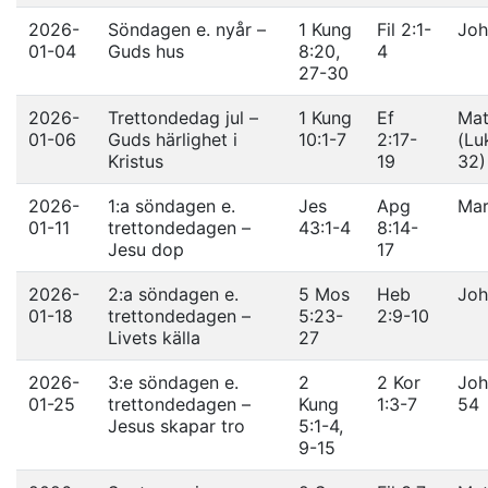
2026-
Söndagen e. nyår –
1 Kung
Fil 2:1-
Joh
01-04
Guds hus
8:20,
4
27-30
2026-
Trettondedag jul –
1 Kung
Ef
Mat
01-06
Guds härlighet i
10:1-7
2:17-
(Lu
Kristus
19
32)
2026-
1:a söndagen e.
Jes
Apg
Mar
01-11
trettondedagen –
43:1-4
8:14-
Jesu dop
17
2026-
2:a söndagen e.
5 Mos
Heb
Joh
01-18
trettondedagen –
5:23-
2:9-10
Livets källa
27
2026-
3:e söndagen e.
2
2 Kor
Joh
01-25
trettondedagen –
Kung
1:3-7
54
Jesus skapar tro
5:1-4,
9-15