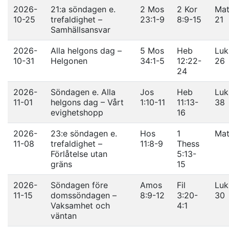
2026-
21:a söndagen e.
2 Mos
2 Kor
Mat
10-25
trefaldighet –
23:1-9
8:9-15
21
Samhällsansvar
2026-
Alla helgons dag –
5 Mos
Heb
Luk
10-31
Helgonen
34:1-5
12:22-
26
24
2026-
Söndagen e. Alla
Jos
Heb
Luk
11-01
helgons dag – Vårt
1:10-11
11:13-
38
evighetshopp
16
2026-
23:e söndagen e.
Hos
1
Mat
11-08
trefaldighet –
11:8-9
Thess
Förlåtelse utan
5:13-
gräns
15
2026-
Söndagen före
Amos
Fil
Luk
11-15
domssöndagen –
8:9-12
3:20-
30
Vaksamhet och
4:1
väntan