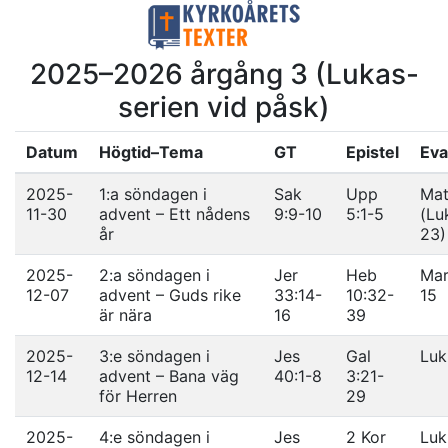
2025–2026 årgång 3 (Lukas-
serien vid påsk)
Datum
Högtid–Tema
GT
Epistel
Eva
2025-
1:a söndagen i
Sak
Upp
Mat
11-30
advent – Ett nådens
9:9-10
5:1-5
(Lu
år
23)
2025-
2:a söndagen i
Jer
Heb
Mar
12-07
advent – Guds rike
33:14-
10:32-
15
är nära
16
39
2025-
3:e söndagen i
Jes
Gal
Luk
12-14
advent – Bana väg
40:1-8
3:21-
för Herren
29
2025-
4:e söndagen i
Jes
2 Kor
Luk