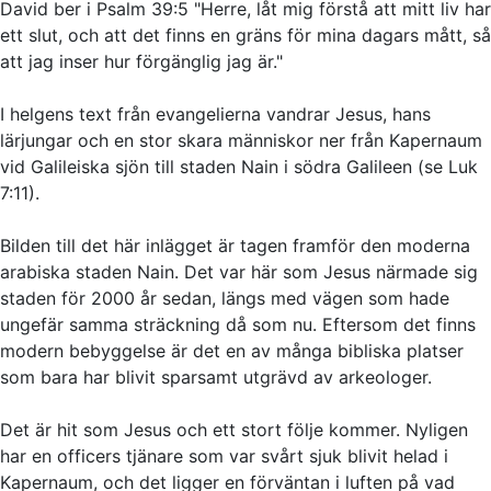
David ber i Psalm 39:5 "Herre, låt mig förstå att mitt liv har
ett slut, och att det finns en gräns för mina dagars mått, så
att jag inser hur förgänglig jag är."
I helgens text från evangelierna vandrar Jesus, hans
lärjungar och en stor skara människor ner från Kapernaum
vid Galileiska sjön till staden Nain i södra Galileen (se Luk
7:11).
Bilden till det här inlägget är tagen framför den moderna
arabiska staden Nain. Det var här som Jesus närmade sig
staden för 2000 år sedan, längs med vägen som hade
ungefär samma sträckning då som nu. Eftersom det finns
modern bebyggelse är det en av många bibliska platser
som bara har blivit sparsamt utgrävd av arkeologer.
Det är hit som Jesus och ett stort följe kommer. Nyligen
har en officers tjänare som var svårt sjuk blivit helad i
Kapernaum, och det ligger en förväntan i luften på vad