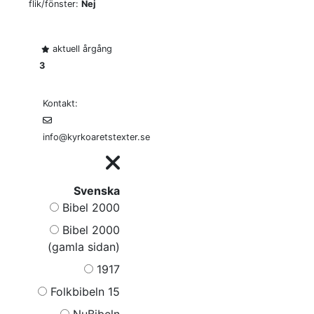
flik/fönster:
Nej
aktuell årgång
3
Kontakt:
info@kyrkoaretstexter.se
Svenska
Bibel 2000
Bibel 2000
(gamla sidan)
1917
Folkbibeln 15
NuBibeln