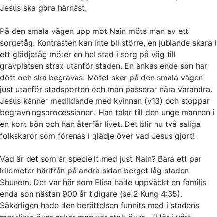
Jesus ska göra härnäst.
På den smala vägen upp mot Nain möts man av ett
sorgetåg. Kontrasten kan inte bli större, en jublande skara i
ett glädjetåg möter en hel stad i sorg på väg till
gravplatsen strax utanför staden. En änkas ende son har
dött och ska begravas. Mötet sker på den smala vägen
just utanför stadsporten och man passerar nära varandra.
Jesus känner medlidande med kvinnan (v13) och stoppar
begravningsprocessionen. Han talar till den unge mannen i
en kort bön och han återfår livet. Det blir nu två saliga
folkskaror som förenas i glädje över vad Jesus gjort!
Vad är det som är speciellt med just Nain? Bara ett par
kilometer härifrån på andra sidan berget låg staden
Shunem. Det var här som Elisa hade uppväckt en familjs
enda son nästan 900 år tidigare (se 2 Kung 4:35).
Säkerligen hade den berättelsen funnits med i stadens
meritlista över saker man var stolt över - ”Här i vårt