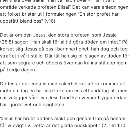
område verkade profeten Elisa!” Det kan vara anledningen
att folket brister ut i formuleringen "En stor profet har
uppstått bland oss" (v16).
Det är om den Jesus, den stora profeten, som Jesaja
(25:8) säger: "Han skall för alltid göra döden om intet." På
korset såg Jesus på oss i barmhärtighet, han dog och tog
straffet i vårt ställe. Där lät han sig bli slagen av döden för
att som segrare och dödens överman kunna stå upp igen
på tredje dagen.
Döden är det enda vi med säkerhet vet att vi kommer att
möta en dag. Vi har inte löfte om ens ett andetag till, men
när vi lägger vårt liv i Jesu hand kan vi vara trygga redan
här i jordelivet och evigheten.
"Jesus har brutit dödens makt och genom tron på honom
får vi evigt liv. Detta är det glada budskapet." (2 Tim 1:10