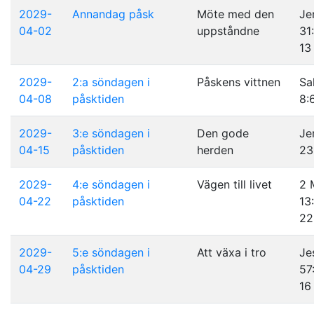
2029-
Annandag påsk
Möte med den
Je
04-02
uppståndne
31
13
2029-
2:a söndagen i
Påskens vittnen
Sa
04-08
påsktiden
8:
2029-
3:e söndagen i
Den gode
Je
04-15
påsktiden
herden
23
2029-
4:e söndagen i
Vägen till livet
2 
04-22
påsktiden
13
22
2029-
5:e söndagen i
Att växa i tro
Je
04-29
påsktiden
57
16