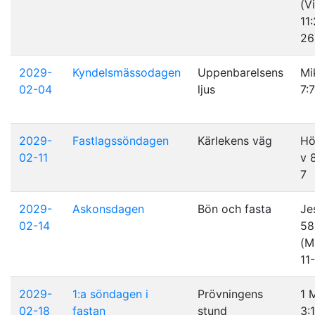
(V
11
26
2029-
Kyndelsmässodagen
Uppenbarelsens
Mi
02-04
ljus
7:
2029-
Fastlagssöndagen
Kärlekens väg
Hö
02-11
v 
7
2029-
Askonsdagen
Bön och fasta
Je
02-14
58
(M
11
2029-
1:a söndagen i
Prövningens
1 
02-18
fastan
stund
3: