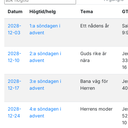
Datum
Högtid/helg
Tema
G
2028-
1:a söndagen i
Ett nådens år
Sa
12-03
advent
9:
2028-
2:a söndagen i
Guds rike är
Je
12-10
advent
nära
33
16
2028-
3:e söndagen i
Bana väg för
Je
12-17
advent
Herren
40
2028-
4:e söndagen i
Herrens moder
Je
12-24
advent
52
10