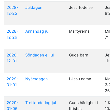
2028-
Juldagen
Jesu födelse
Je
12-25
9:
2028-
Annandag jul
Martyrerna
Mi
12-26
7:
2028-
Söndagen e. jul
Guds barn
Je
12-31
11:
2029-
Nyårsdagen
I Jesu namn
Kl
01-01
3:
26
2029-
Trettondedag jul
Guds härlighet i
1 
01-06
Kristus
10