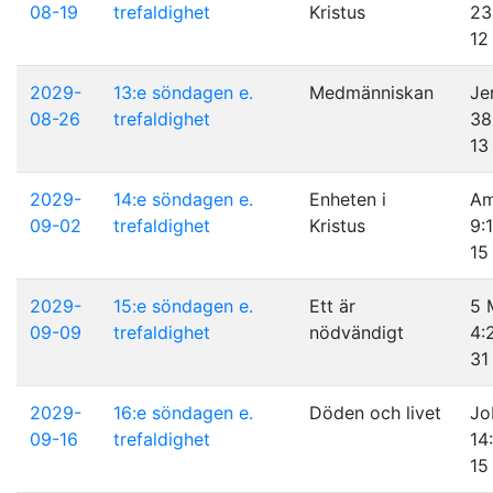
08-19
trefaldighet
Kristus
23
12
2029-
13:e söndagen e.
Medmänniskan
Je
08-26
trefaldighet
38
13
2029-
14:e söndagen e.
Enheten i
A
09-02
trefaldighet
Kristus
9:1
15
2029-
15:e söndagen e.
Ett är
5 
09-09
trefaldighet
nödvändigt
4:
31
2029-
16:e söndagen e.
Döden och livet
Jo
09-16
trefaldighet
14
15