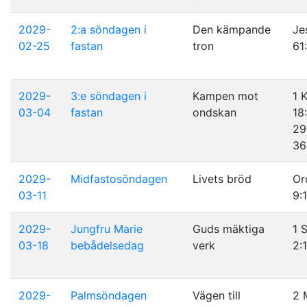
2029-
2:a söndagen i
Den kämpande
Je
02-25
fastan
tron
61
2029-
3:e söndagen i
Kampen mot
1 
03-04
fastan
ondskan
18
29
36
2029-
Midfastosöndagen
Livets bröd
Or
03-11
9:
2029-
Jungfru Marie
Guds mäktiga
1 
03-18
bebådelsedag
verk
2:
2029-
Palmsöndagen
Vägen till
2 