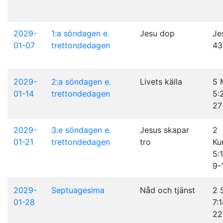
2029-
1:a söndagen e.
Jesu dop
Je
01-07
trettondedagen
43
2029-
2:a söndagen e.
Livets källa
5 
01-14
trettondedagen
5:
27
2029-
3:e söndagen e.
Jesus skapar
2
01-21
trettondedagen
tro
Ku
5:1
9-
2029-
Septuagesima
Nåd och tjänst
2 
01-28
7:
22