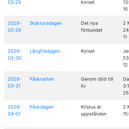
03-25
korset
13
10
2029-
Skärtorsdagen
Det nya
2 
03-29
förbundet
24
11
2029-
Långfredagen
Korset
Je
03-30
53
12
2029-
Påsknatten
Genom död till
Da
03-31
liv
3:
25
2029-
Påskdagen
Kristus är
2 
04-01
uppstånden
15: