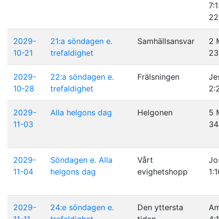
7:
22
2029-
21:a söndagen e.
Samhällsansvar
2 
10-21
trefaldighet
23
2029-
22:a söndagen e.
Frälsningen
Je
10-28
trefaldighet
2:
2029-
Alla helgons dag
Helgonen
5 
11-03
34
2029-
Söndagen e. Alla
Vårt
Jo
11-04
helgons dag
evighetshopp
1:1
2029-
24:e söndagen e.
Den yttersta
A
11-11
trefaldighet
tiden
4: