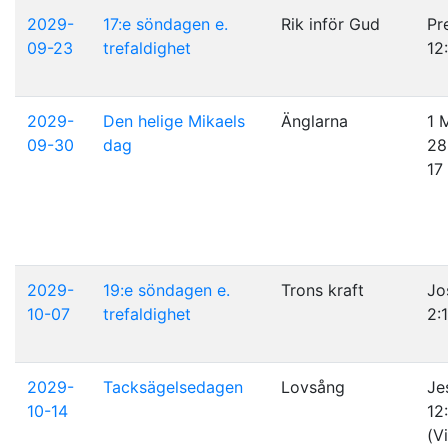
2029-
17:e söndagen e.
Rik inför Gud
Pr
09-23
trefaldighet
12
2029-
Den helige Mikaels
Änglarna
1 
09-30
dag
28
17
2029-
19:e söndagen e.
Trons kraft
Jo
10-07
trefaldighet
2:
2029-
Tacksägelsedagen
Lovsång
Je
10-14
12
(V