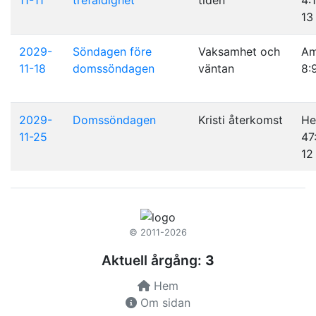
13
2029-
Söndagen före
Vaksamhet och
A
11-18
domssöndagen
väntan
8:
2029-
Domssöndagen
Kristi återkomst
He
11-25
47
12
© 2011-2026
Aktuell årgång:
3
Hem
Om sidan