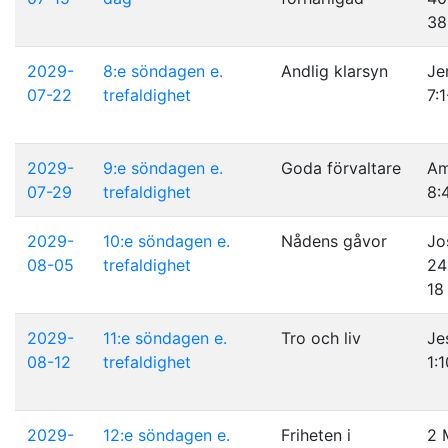
38
2029-
8:e söndagen e.
Andlig klarsyn
Je
07-22
trefaldighet
7:1
2029-
9:e söndagen e.
Goda förvaltare
A
07-29
trefaldighet
8:
2029-
10:e söndagen e.
Nådens gåvor
Jo
08-05
trefaldighet
24
18
2029-
11:e söndagen e.
Tro och liv
Je
08-12
trefaldighet
1:
2029-
12:e söndagen e.
Friheten i
2 