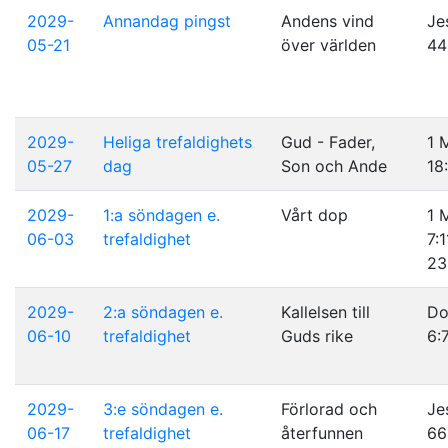
2029-
Annandag pingst
Andens vind
Je
05-21
över världen
44
2029-
Heliga trefaldighets
Gud - Fader,
1 
05-27
dag
Son och Ande
18
2029-
1:a söndagen e.
Vårt dop
1 
06-03
trefaldighet
7:1
23
2029-
2:a söndagen e.
Kallelsen till
D
06-10
trefaldighet
Guds rike
6:
2029-
3:e söndagen e.
Förlorad och
Je
06-17
trefaldighet
återfunnen
66