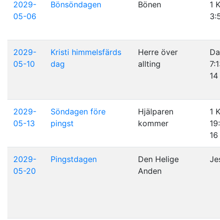
2029-
Bönsöndagen
Bönen
1 
05-06
3:
2029-
Kristi himmelsfärds
Herre över
Da
05-10
dag
allting
7:
14
2029-
Söndagen före
Hjälparen
1 
05-13
pingst
kommer
19
16
2029-
Pingstdagen
Den Helige
Je
05-20
Anden