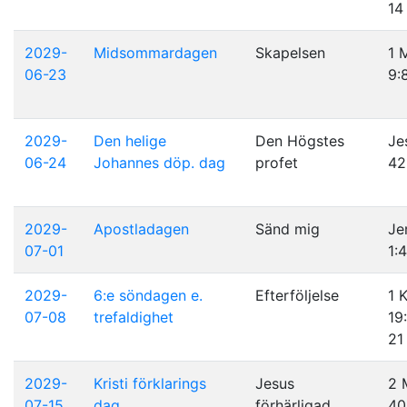
14
2029-
Midsommardagen
Skapelsen
1 
06-23
9:
2029-
Den helige
Den Högstes
Je
06-24
Johannes döp. dag
profet
42
2029-
Apostladagen
Sänd mig
Je
07-01
1:
2029-
6:e söndagen e.
Efterföljelse
1 
07-08
trefaldighet
19
21
2029-
Kristi förklarings
Jesus
2 
07-15
dag
förhärligad
40