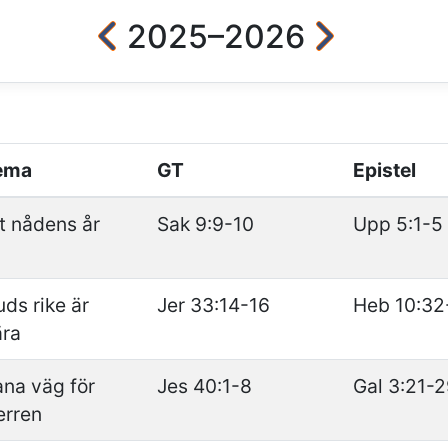
2025–2026
ema
GT
Epistel
t nådens år
Sak 9:9-10
Upp 5:1-5
ds rike är
Jer 33:14-16
Heb 10:32
ära
na väg för
Jes 40:1-8
Gal 3:21-
erren