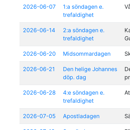
2026-06-07
1:a söndagen e.
V
trefaldighet
2026-06-14
2:a söndagen e.
Ka
trefaldighet
Gu
2026-06-20
Midsommardagen
S
2026-06-21
Den helige Johannes
D
döp. dag
pr
2026-06-28
4:e söndagen e.
At
trefaldighet
2026-07-05
Apostladagen
S