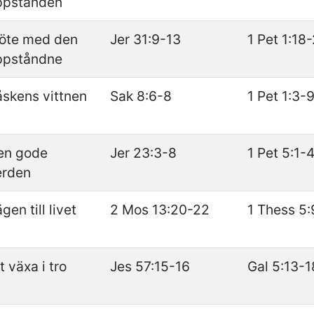
ppstånden
öte med den
Jer 31:9-13
1 Pet 1:18
ppståndne
åskens vittnen
Sak 8:6-8
1 Pet 1:3-
en gode
Jer 23:3-8
1 Pet 5:1-
erden
gen till livet
2 Mos 13:20-22
1 Thess 5:
t växa i tro
Jes 57:15-16
Gal 5:13-1