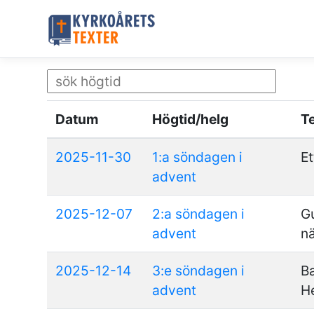
Datum
Högtid/helg
T
2025-11-30
1:a söndagen i
Et
advent
2025-12-07
2:a söndagen i
Gu
advent
n
2025-12-14
3:e söndagen i
Ba
advent
H