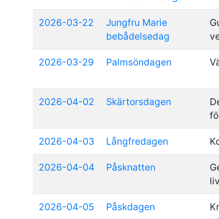
2026-03-22
Jungfru Marie
G
bebådelsedag
v
2026-03-29
Palmsöndagen
Vä
2026-04-02
Skärtorsdagen
D
f
2026-04-03
Långfredagen
K
2026-04-04
Påsknatten
Ge
li
2026-04-05
Påskdagen
Kr