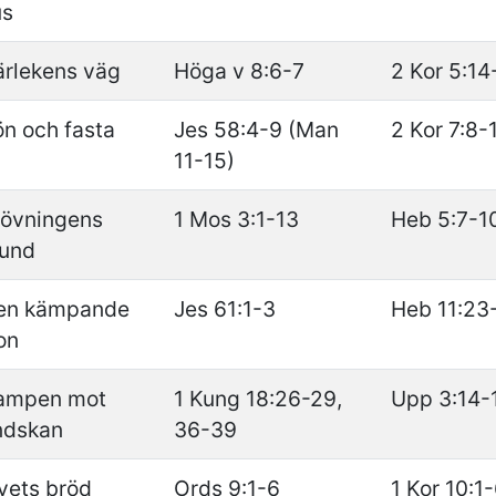
us
ärlekens väg
Höga v 8:6-7
2 Kor 5:14
n och fasta
Jes 58:4-9 (Man
2 Kor 7:8-
11-15)
rövningens
1 Mos 3:1-13
Heb 5:7-1
tund
en kämpande
Jes 61:1-3
Heb 11:23
on
ampen mot
1 Kung 18:26-29,
Upp 3:14-
ndskan
36-39
vets bröd
Ords 9:1-6
1 Kor 10:1