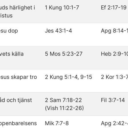
ds härlighet i
1 Kung 10:1-7
Ef 2:17-19
istus
esu dop
Jes 43:1-4
Apg 8:14-
vets källa
5 Mos 5:23-27
Heb 2:9-1
sus skapar tro
2 Kung 5:1-4, 9-15
2 Kor 1:3-
d och tjänst
2 Sam 7:18-22
Fil 3:7-14
(Vish 11:22-26)
ppenbarelsens
Mik 7:7-8
Apg 2:42-