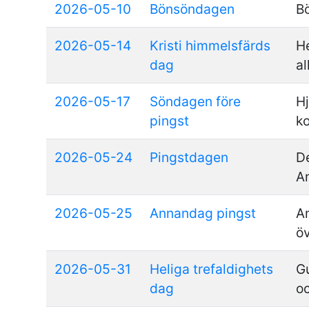
2026-05-10
Bönsöndagen
B
2026-05-14
Kristi himmelsfärds
He
dag
al
2026-05-17
Söndagen före
H
pingst
k
2026-05-24
Pingstdagen
D
A
2026-05-25
Annandag pingst
A
öv
2026-05-31
Heliga trefaldighets
Gu
dag
o