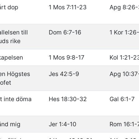
årt dop
1 Mos 7:11-23
Apg 8:26-
llelsen till
Dom 6:7-16
1 Kor 1:26
ds rike
kapelsen
1 Mos 9:8-17
Kol 1:21-2
en Högstes
Jes 42:5-9
Apg 10:37
ofet
t inte döma
Hes 18:30-32
Gal 6:1-7
änd mig
Jer 1:4-10
Rom 16:1-