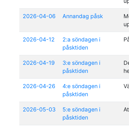
u
2026-04-06
Annandag påsk
M
u
2026-04-12
2:a söndagen i
P
påsktiden
2026-04-19
3:e söndagen i
D
påsktiden
h
2026-04-26
4:e söndagen i
Vä
påsktiden
2026-05-03
5:e söndagen i
At
påsktiden