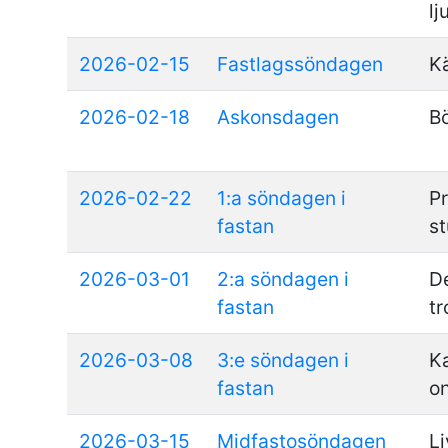
lj
2026-02-15
Fastlagssöndagen
K
2026-02-18
Askonsdagen
Bö
2026-02-22
1:a söndagen i
P
fastan
s
2026-03-01
2:a söndagen i
D
fastan
tr
2026-03-08
3:e söndagen i
K
fastan
o
2026-03-15
Midfastosöndagen
Li