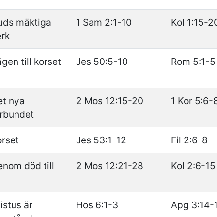
uds mäktiga
1 Sam 2:1-10
Kol 1:15-2
erk
gen till korset
Jes 50:5-10
Rom 5:1-5
et nya
2 Mos 12:15-20
1 Kor 5:6-
örbundet
orset
Jes 53:1-12
Fil 2:6-8
nom död till
2 Mos 12:21-28
Kol 2:6-15
v
istus är
Hos 6:1-3
Apg 3:14-