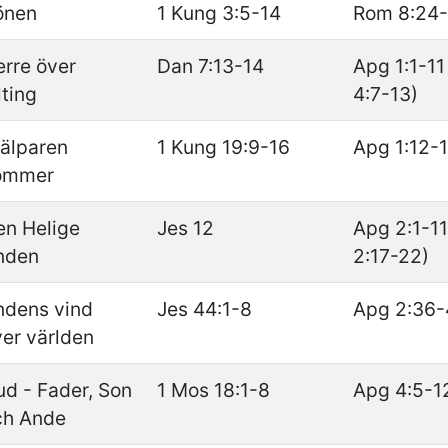
önen
1 Kung 3:5-14
Rom 8:24
rre över
Dan 7:13-14
Apg 1:1-11
lting
4:7-13)
jälparen
1 Kung 19:9-16
Apg 1:12-
ommer
en Helige
Jes 12
Apg 2:1-11
nden
2:17-22)
ndens vind
Jes 44:1-8
Apg 2:36-
er världen
d - Fader, Son
1 Mos 18:1-8
Apg 4:5-1
ch Ande