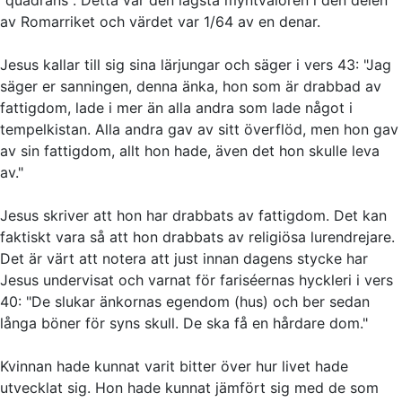
av Romarriket och värdet var 1/64 av en denar.
Jesus kallar till sig sina lärjungar och säger i vers 43: "Jag
säger er sanningen, denna änka, hon som är drabbad av
fattigdom, lade i mer än alla andra som lade något i
tempelkistan. Alla andra gav av sitt överflöd, men hon gav
av sin fattigdom, allt hon hade, även det hon skulle leva
av."
Jesus skriver att hon har drabbats av fattigdom. Det kan
faktiskt vara så att hon drabbats av religiösa lurendrejare.
Det är värt att notera att just innan dagens stycke har
Jesus undervisat och varnat för fariséernas hyckleri i vers
40: "De slukar änkornas egendom (hus) och ber sedan
långa böner för syns skull. De ska få en hårdare dom."
Kvinnan hade kunnat varit bitter över hur livet hade
utvecklat sig. Hon hade kunnat jämfört sig med de som