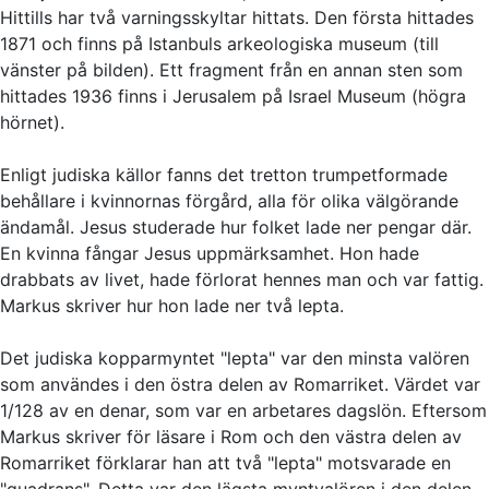
Hittills har två varningsskyltar hittats. Den första hittades
1871 och finns på Istanbuls arkeologiska museum (till
vänster på bilden). Ett fragment från en annan sten som
hittades 1936 finns i Jerusalem på Israel Museum (högra
hörnet).
Enligt judiska källor fanns det tretton trumpetformade
behållare i kvinnornas förgård, alla för olika välgörande
ändamål. Jesus studerade hur folket lade ner pengar där.
En kvinna fångar Jesus uppmärksamhet. Hon hade
drabbats av livet, hade förlorat hennes man och var fattig.
Markus skriver hur hon lade ner två lepta.
Det judiska kopparmyntet "lepta" var den minsta valören
som användes i den östra delen av Romarriket. Värdet var
1/128 av en denar, som var en arbetares dagslön. Eftersom
Markus skriver för läsare i Rom och den västra delen av
Romarriket förklarar han att två "lepta" motsvarade en
"quadrans". Detta var den lägsta myntvalören i den delen