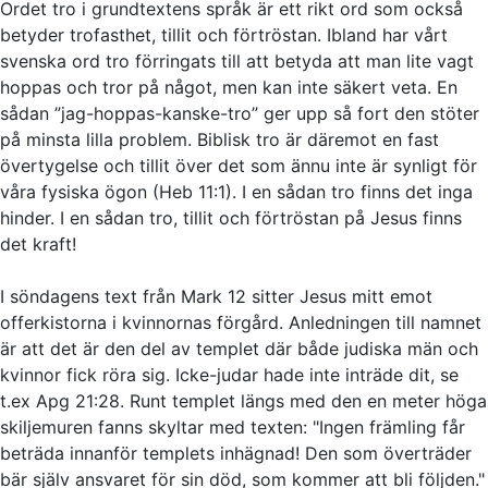
Ordet tro i grundtextens språk är ett rikt ord som också
betyder trofasthet, tillit och förtröstan. Ibland har vårt
svenska ord tro förringats till att betyda att man lite vagt
hoppas och tror på något, men kan inte säkert veta. En
sådan ”jag-hoppas-kanske-tro” ger upp så fort den stöter
på minsta lilla problem. Biblisk tro är däremot en fast
övertygelse och tillit över det som ännu inte är synligt för
våra fysiska ögon (Heb 11:1). I en sådan tro finns det inga
hinder. I en sådan tro, tillit och förtröstan på Jesus finns
det kraft!
I söndagens text från Mark 12 sitter Jesus mitt emot
offerkistorna i kvinnornas förgård. Anledningen till namnet
är att det är den del av templet där både judiska män och
kvinnor fick röra sig. Icke-judar hade inte inträde dit, se
t.ex Apg 21:28. Runt templet längs med den en meter höga
skiljemuren fanns skyltar med texten: "Ingen främling får
beträda innanför templets inhägnad! Den som överträder
bär själv ansvaret för sin död, som kommer att bli följden."