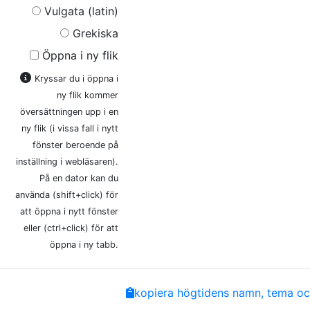
Vulgata (latin)
Grekiska
Öppna i ny flik
Kryssar du i öppna i
ny flik kommer
översättningen upp i en
ny flik (i vissa fall i nytt
fönster beroende på
inställning i webläsaren).
På en dator kan du
använda (shift+click) för
att öppna i nytt fönster
eller (ctrl+click) för att
öppna i ny tabb.
Share
Facebook
Twitter
Email
Copy
kopiera högtidens namn, tema och
Link