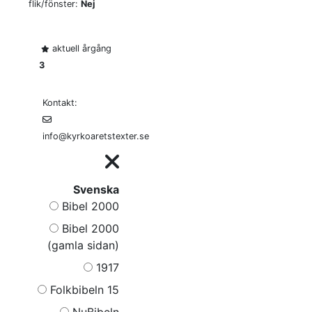
flik/fönster:
Nej
aktuell årgång
3
Kontakt:
info@kyrkoaretstexter.se
Svenska
Bibel 2000
Bibel 2000
(gamla sidan)
1917
Folkbibeln 15
NuBibeln