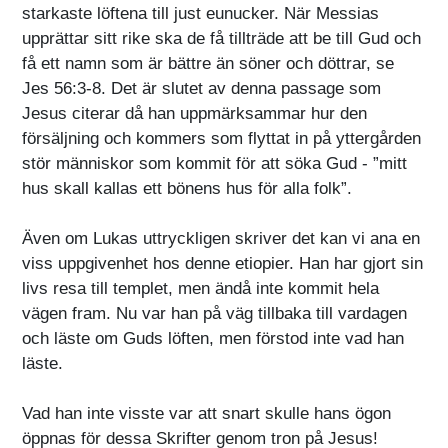
starkaste löftena till just eunucker. När Messias
upprättar sitt rike ska de få tillträde att be till Gud och
få ett namn som är bättre än söner och döttrar, se
Jes 56:3-8. Det är slutet av denna passage som
Jesus citerar då han uppmärksammar hur den
försäljning och kommers som flyttat in på yttergården
stör människor som kommit för att söka Gud - ”mitt
hus skall kallas ett bönens hus för alla folk”.
Även om Lukas uttryckligen skriver det kan vi ana en
viss uppgivenhet hos denne etiopier. Han har gjort sin
livs resa till templet, men ändå inte kommit hela
vägen fram. Nu var han på väg tillbaka till vardagen
och läste om Guds löften, men förstod inte vad han
läste.
Vad han inte visste var att snart skulle hans ögon
öppnas för dessa Skrifter genom tron på Jesus!