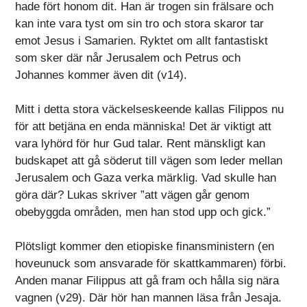
hade fört honom dit. Han är trogen sin frälsare och
kan inte vara tyst om sin tro och stora skaror tar
emot Jesus i Samarien. Ryktet om allt fantastiskt
som sker där når Jerusalem och Petrus och
Johannes kommer även dit (v14).
Mitt i detta stora väckelseskeende kallas Filippos nu
för att betjäna en enda människa! Det är viktigt att
vara lyhörd för hur Gud talar. Rent mänskligt kan
budskapet att gå söderut till vägen som leder mellan
Jerusalem och Gaza verka märklig. Vad skulle han
göra där? Lukas skriver ”att vägen går genom
obebyggda områden, men han stod upp och gick.”
Plötsligt kommer den etiopiske finansministern (en
hoveunuck som ansvarade för skattkammaren) förbi.
Anden manar Filippus att gå fram och hålla sig nära
vagnen (v29). Där hör han mannen läsa från Jesaja.