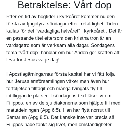
Betraktelse: Vårt dop
Efter en tid av högtider i kyrkoåret kommer nu den
första av tjugofyra söndagar efter trefaldighet! Tiden
kallas för det "vardagliga halvåret" i kyrkoåret . Det är
en passande titel eftersom den kristna tron är en
vardagstro som är verksam alla dagar. Söndagens
tema "vårt dop" handlar om hur Anden ger kraften att
leva för Jesus varje dag!
I Apostlagärningarnas första kapitel har vi fått följa
hur Jerusalemförsamlingen växer men även hur
förföljelsen tilltagit och många tvingats fly till
intilliggande platser. I söndagens text läser vi om
Filippos, en av de sju diakonerna som hjälpte till med
matutdelningen (Apg 6:5). Han har flytt norrut till
Samarien (Apg 8:5). Det kanske inte var precis så
Filippos hade tänkt sig livet, men omständigheter