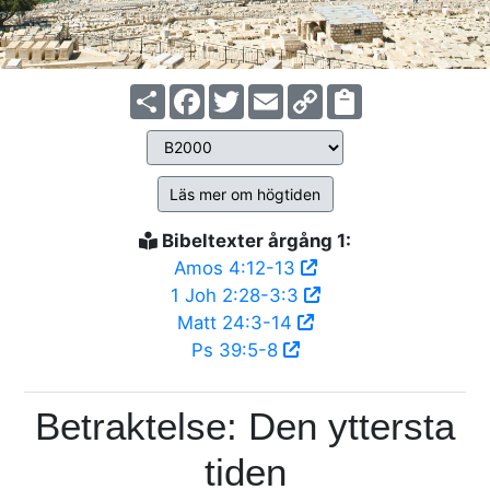
Share
Facebook
Twitter
Email
Copy
Link
Läs mer om högtiden
Bibeltexter årgång 1:
Amos 4:12-13
1 Joh 2:28-3:3
Matt 24:3-14
Ps 39:5-8
Betraktelse: Den yttersta
tiden