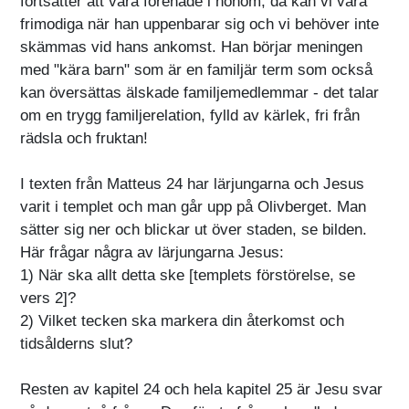
fortsätter att vara förenade i honom, då kan vi vara
frimodiga när han uppenbarar sig och vi behöver inte
skämmas vid hans ankomst. Han börjar meningen
med "kära barn" som är en familjär term som också
kan översättas älskade familjemedlemmar - det talar
om en trygg familjerelation, fylld av kärlek, fri från
rädsla och fruktan!
I texten från Matteus 24 har lärjungarna och Jesus
varit i templet och man går upp på Olivberget. Man
sätter sig ner och blickar ut över staden, se bilden.
Här frågar några av lärjungarna Jesus:
1) När ska allt detta ske [templets förstörelse, se
vers 2]?
2) Vilket tecken ska markera din återkomst och
tidsålderns slut?
Resten av kapitel 24 och hela kapitel 25 är Jesu svar