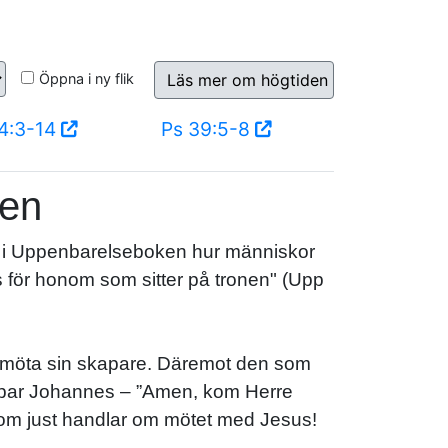
Öppna i ny flik
Läs mer om högtiden
4:3-14
Ps 39:5-8
den
ser i Uppenbarelseboken hur människor
 för honom som sitter på tronen" (Upp
t möta sin skapare. Däremot den som
utropar Johannes – ”Amen, kom Herre
 som just handlar om mötet med Jesus!