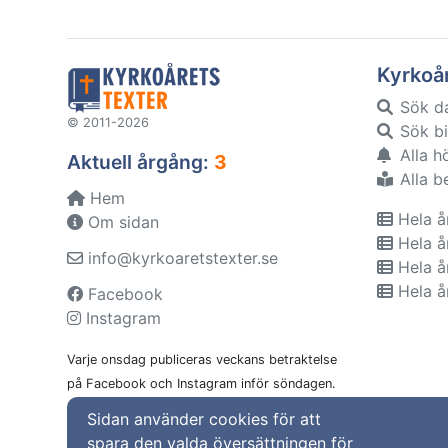
Kyrkoå
Sök d
© 2011-2026
Sök bi
Alla h
Aktuell årgång:
3
Alla b
Hem
Hela å
Om sidan
Hela å
info@kyrkoaretstexter.se
Hela å
Hela å
Facebook
Instagram
Varje onsdag publiceras veckans betraktelse
på Facebook och Instagram inför söndagen.
Sidan använder cookies för att
spara den valda översättningen för