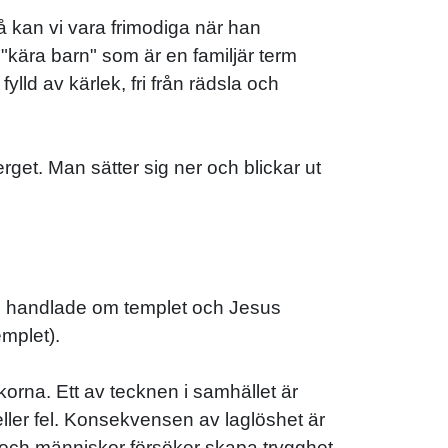
då kan vi vara frimodiga när han
kära barn" som är en familjär term
lld av kärlek, fri från rädsla och
rget. Man sätter sig ner och blickar ut
gan handlade om templet och Jesus
emplet).
rna. Ett av tecknen i samhället är
 eller fel. Konsekvensen av laglöshet är
a och människor försöker skapa trygghet