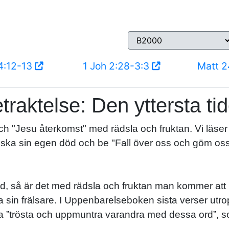
4:12-13
1 Joh 2:28-3:3
Matt 2
traktelse: Den yttersta ti
 och "Jesu återkomst" med rädsla och fruktan. Vi lä
ka sin egen död och be "Fall över oss och göm oss
nd, så är det med rädsla och fruktan man kommer at
å möta sin frälsare. I Uppenbarelseboken sista verser 
 ska ”trösta och uppmuntra varandra med dessa ord”,