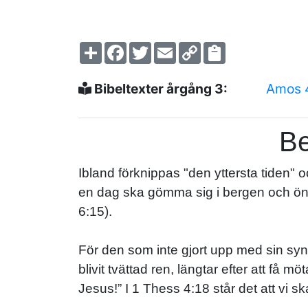
Share
Facebook
Twitter
Email
Copy
Link
Bibeltexter årgång 3:
Amos 
Be
Ibland förknippas "den yttersta tiden"
en dag ska gömma sig i bergen och öns
6:15).
För den som inte gjort upp med sin sy
blivit tvättad ren, längtar efter att f
Jesus!” I 1 Thess 4:18 står det att vi