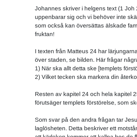
Johannes skriver i helgens text (1 Joh 2
uppenbarar sig och vi behöver inte sk
som också kan översättas älskade familj
fruktan!
I texten från Matteus 24 har lärjungarn
över staden, se bilden. Här frågar någ
1) När ska allt detta ske [templets först
2) Vilket tecken ska markera din återko
Resten av kapitel 24 och hela kapitel 
förutsäger templets förstörelse, som sk
Som svar på den andra frågan tar Jesus
laglösheten. Detta beskriver ett motstån
att kärleken kommer att kallna hos de 