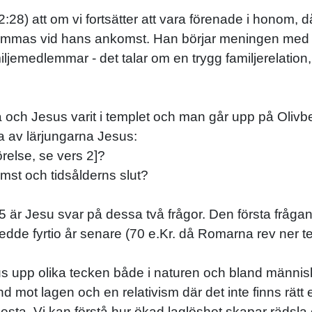
:28) att om vi fortsätter att vara förenade i honom, 
ämmas vid hans ankomst. Han börjar meningen med "
emedlemmar - det talar om en trygg familjerelation, fy
a och Jesus varit i templet och man går upp på Olivbe
ra av lärjungarna Jesus:
örelse, se vers 2]?
mst och tidsålderns slut?
25 är Jesu svar på dessa två frågor. Den första frå
edde fyrtio år senare (70 e.Kr. då Romarna rev ner t
 upp olika tecken både i naturen och bland människo
d mot lagen och en relativism där det inte finns rätt
flesta. Vi kan förstå hur ökad laglöshet skapar rädsl