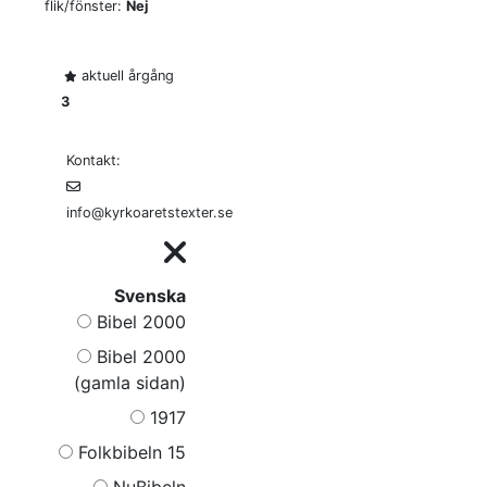
flik/fönster:
Nej
aktuell årgång
3
Kontakt:
info@kyrkoaretstexter.se
Svenska
Bibel 2000
Bibel 2000
(gamla sidan)
1917
Folkbibeln 15
NuBibeln