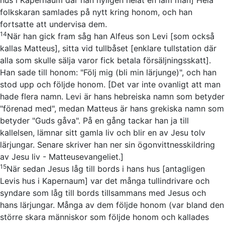
folkskaran samlades på nytt kring honom, och han
fortsatte att undervisa dem.
14
När han gick fram såg han Alfeus son Levi
[som också
kallas Matteus]
, sitta vid tullbåset
[enklare tullstation där
alla som skulle sälja varor fick betala försäljningsskatt]
.
Han sade till honom: "Följ mig
(bli min lärjunge)
", och han
stod upp och följde honom.
[Det var inte ovanligt att man
hade flera namn. Levi är hans hebreiska namn som betyder
"förenad med", medan Matteus är hans grekiska namn som
betyder "Guds gåva". På en gång tackar han ja till
kallelsen, lämnar sitt gamla liv och blir en av Jesu tolv
lärjungar. Senare skriver han ner sin ögonvittnesskildring
av Jesu liv - Matteusevangeliet.]
15
När sedan Jesus låg till bords i hans hus
[antagligen
Levis hus i Kapernaum]
var det många tullindrivare och
syndare som låg till bords tillsammans med Jesus och
hans lärjungar. Många av dem följde honom
(var bland den
större skara människor som följde honom och kallades