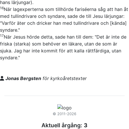
hans lärjungar)
.
16
När lagexperterna som tillhörde fariséerna såg att han åt
med tullindrivare och syndare, sade de till Jesu lärjungar:
"Varför äter och dricker han med tullindrivare och
[kända]
syndare."
17
När Jesus hörde detta, sade han till dem: "Det är inte de
friska
(starka)
som behöver en läkare, utan de som är
sjuka. Jag har inte kommit för att kalla rättfärdiga, utan
syndare."
Jonas Bergsten
för kyrkoåretstexter
© 2011-2026
Aktuell årgång:
3