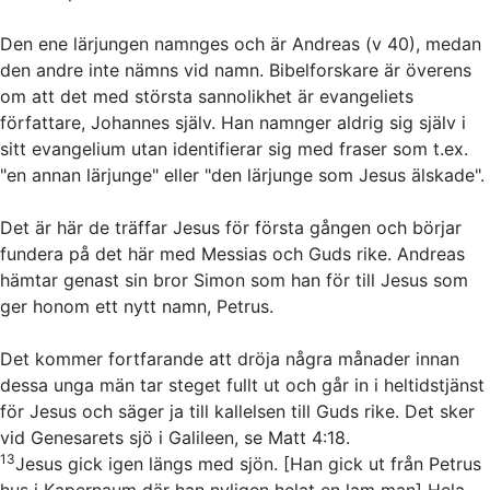
Den ene lärjungen namnges och är Andreas (v 40), medan
den andre inte nämns vid namn. Bibelforskare är överens
om att det med största sannolikhet är evangeliets
författare, Johannes själv. Han namnger aldrig sig själv i
sitt evangelium utan identifierar sig med fraser som t.ex.
"en annan lärjunge" eller "den lärjunge som Jesus älskade".
Det är här de träffar Jesus för första gången och börjar
fundera på det här med Messias och Guds rike. Andreas
hämtar genast sin bror Simon som han för till Jesus som
ger honom ett nytt namn, Petrus.
Det kommer fortfarande att dröja några månader innan
dessa unga män tar steget fullt ut och går in i heltidstjänst
för Jesus och säger ja till kallelsen till Guds rike. Det sker
vid Genesarets sjö i Galileen, se Matt 4:18.
13
Jesus gick igen längs med sjön.
[Han gick ut från Petrus
hus i Kapernaum där han nyligen helat en lam man]
Hela