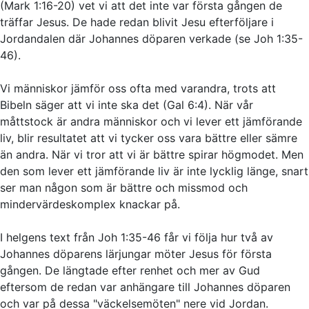
(Mark 1:16-20) vet vi att det inte var första gången de
träffar Jesus. De hade redan blivit Jesu efterföljare i
Jordandalen där Johannes döparen verkade (se Joh 1:35-
46).
Vi människor jämför oss ofta med varandra, trots att
Bibeln säger att vi inte ska det (Gal 6:4). När vår
måttstock är andra människor och vi lever ett jämförande
liv, blir resultatet att vi tycker oss vara bättre eller sämre
än andra. När vi tror att vi är bättre spirar högmodet. Men
den som lever ett jämförande liv är inte lycklig länge, snart
ser man någon som är bättre och missmod och
mindervärdeskomplex knackar på.
I helgens text från Joh 1:35-46 får vi följa hur två av
Johannes döparens lärjungar möter Jesus för första
gången. De längtade efter renhet och mer av Gud
eftersom de redan var anhängare till Johannes döparen
och var på dessa "väckelsemöten" nere vid Jordan.