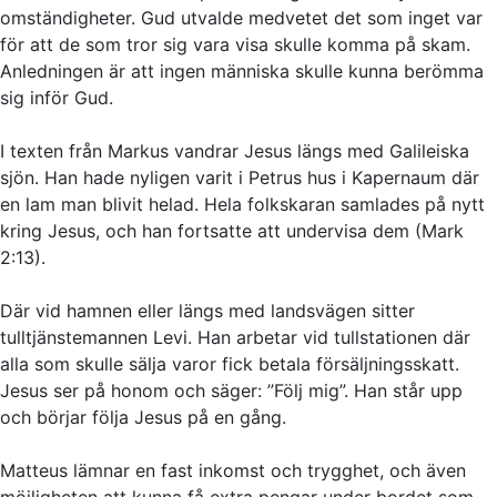
omständigheter. Gud utvalde medvetet det som inget var
för att de som tror sig vara visa skulle komma på skam.
Anledningen är att ingen människa skulle kunna berömma
sig inför Gud.
I texten från Markus vandrar Jesus längs med Galileiska
sjön. Han hade nyligen varit i Petrus hus i Kapernaum där
en lam man blivit helad. Hela folkskaran samlades på nytt
kring Jesus, och han fortsatte att undervisa dem (Mark
2:13).
Där vid hamnen eller längs med landsvägen sitter
tulltjänstemannen Levi. Han arbetar vid tullstationen där
alla som skulle sälja varor fick betala försäljningsskatt.
Jesus ser på honom och säger: ”Följ mig”. Han står upp
och börjar följa Jesus på en gång.
Matteus lämnar en fast inkomst och trygghet, och även
möjligheten att kunna få extra pengar under bordet som