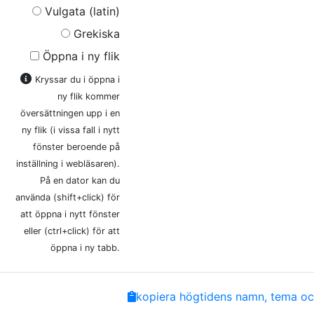
Vulgata (latin)
Grekiska
Öppna i ny flik
Kryssar du i öppna i
ny flik kommer
översättningen upp i en
ny flik (i vissa fall i nytt
fönster beroende på
inställning i webläsaren).
På en dator kan du
använda (shift+click) för
att öppna i nytt fönster
eller (ctrl+click) för att
öppna i ny tabb.
Share
Facebook
Twitter
Email
Copy
kopiera högtidens namn, tema och
Link