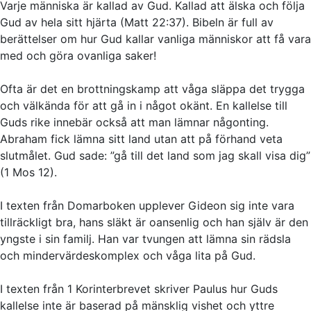
Varje människa är kallad av Gud. Kallad att älska och följa
Gud av hela sitt hjärta (Matt 22:37). Bibeln är full av
berättelser om hur Gud kallar vanliga människor att få vara
med och göra ovanliga saker!
Ofta är det en brottningskamp att våga släppa det trygga
och välkända för att gå in i något okänt. En kallelse till
Guds rike innebär också att man lämnar någonting.
Abraham fick lämna sitt land utan att på förhand veta
slutmålet. Gud sade: ”gå till det land som jag skall visa dig”
(1 Mos 12).
I texten från Domarboken upplever Gideon sig inte vara
tillräckligt bra, hans släkt är oansenlig och han själv är den
yngste i sin familj. Han var tvungen att lämna sin rädsla
och mindervärdeskomplex och våga lita på Gud.
I texten från 1 Korinterbrevet skriver Paulus hur Guds
kallelse inte är baserad på mänsklig vishet och yttre