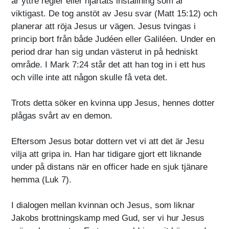
är yttre regler eller hjärtats inställning som är
viktigast. De tog anstöt av Jesu svar (Matt 15:12) och
planerar att röja Jesus ur vägen. Jesus tvingas i
princip bort från både Judéen eller Galiléen. Under en
period drar han sig undan västerut in på hedniskt
område. I Mark 7:24 står det att han tog in i ett hus
och ville inte att någon skulle få veta det.
Trots detta söker en kvinna upp Jesus, hennes dotter
plågas svårt av en demon.
Eftersom Jesus botar dottern vet vi att det är Jesu
vilja att gripa in. Han har tidigare gjort ett liknande
under på distans när en officer hade en sjuk tjänare
hemma (Luk 7).
I dialogen mellan kvinnan och Jesus, som liknar
Jakobs brottningskamp med Gud, ser vi hur Jesus