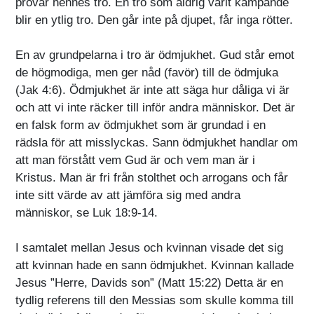
prövar hennes tro. En tro som aldrig varit kämpande
blir en ytlig tro. Den går inte på djupet, får inga rötter.
En av grundpelarna i tro är ödmjukhet. Gud står emot
de högmodiga, men ger nåd (favör) till de ödmjuka
(Jak 4:6). Ödmjukhet är inte att säga hur dåliga vi är
och att vi inte räcker till inför andra människor. Det är
en falsk form av ödmjukhet som är grundad i en
rädsla för att misslyckas. Sann ödmjukhet handlar om
att man förstått vem Gud är och vem man är i
Kristus. Man är fri från stolthet och arrogans och får
inte sitt värde av att jämföra sig med andra
människor, se Luk 18:9-14.
I samtalet mellan Jesus och kvinnan visade det sig
att kvinnan hade en sann ödmjukhet. Kvinnan kallade
Jesus ”Herre, Davids son” (Matt 15:22) Detta är en
tydlig referens till den Messias som skulle komma till