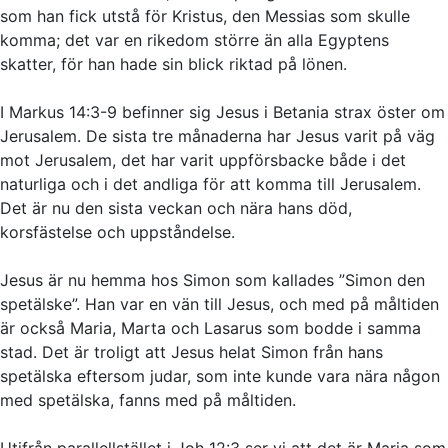
som han fick utstå för Kristus, den Messias som skulle
komma; det var en rikedom större än alla Egyptens
skatter, för han hade sin blick riktad på lönen.
I Markus 14:3-9 befinner sig Jesus i Betania strax öster om
Jerusalem. De sista tre månaderna har Jesus varit på väg
mot Jerusalem, det har varit uppförsbacke både i det
naturliga och i det andliga för att komma till Jerusalem.
Det är nu den sista veckan och nära hans död,
korsfästelse och uppståndelse.
Jesus är nu hemma hos Simon som kallades ”Simon den
spetälske”. Han var en vän till Jesus, och med på måltiden
är också Maria, Marta och Lasarus som bodde i samma
stad. Det är troligt att Jesus helat Simon från hans
spetälska eftersom judar, som inte kunde vara nära någon
med spetälska, fanns med på måltiden.
Utifrån parallellstället i Joh 12:3 ser vi att det är Maria som