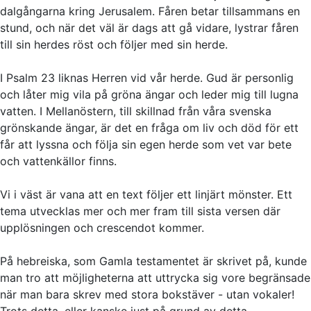
dalgångarna kring Jerusalem. Fåren betar tillsammans en
stund, och när det väl är dags att gå vidare, lystrar fåren
till sin herdes röst och följer med sin herde.
I Psalm 23 liknas Herren vid vår herde. Gud är personlig
och låter mig vila på gröna ängar och leder mig till lugna
vatten. I Mellanöstern, till skillnad från våra svenska
grönskande ängar, är det en fråga om liv och död för ett
får att lyssna och följa sin egen herde som vet var bete
och vattenkällor finns.
Vi i väst är vana att en text följer ett linjärt mönster. Ett
tema utvecklas mer och mer fram till sista versen där
upplösningen och crescendot kommer.
På hebreiska, som Gamla testamentet är skrivet på, kunde
man tro att möjligheterna att uttrycka sig vore begränsade
när man bara skrev med stora bokstäver - utan vokaler!