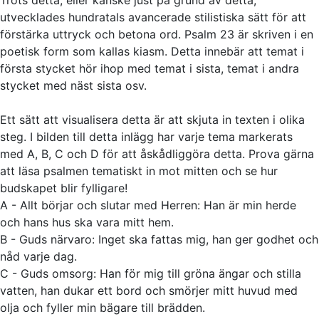
Trots detta, eller kanske just på grund av detta,
utvecklades hundratals avancerade stilistiska sätt för att
förstärka uttryck och betona ord. Psalm 23 är skriven i en
poetisk form som kallas kiasm. Detta innebär att temat i
första stycket hör ihop med temat i sista, temat i andra
stycket med näst sista osv.
Ett sätt att visualisera detta är att skjuta in texten i olika
steg. I bilden till detta inlägg har varje tema markerats
med A, B, C och D för att åskådliggöra detta. Prova gärna
att läsa psalmen tematiskt in mot mitten och se hur
budskapet blir fylligare!
A - Allt börjar och slutar med Herren: Han är min herde
och hans hus ska vara mitt hem.
B - Guds närvaro: Inget ska fattas mig, han ger godhet och
nåd varje dag.
C - Guds omsorg: Han för mig till gröna ängar och stilla
vatten, han dukar ett bord och smörjer mitt huvud med
olja och fyller min bägare till brädden.