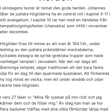
I söndagens texter är temat den gode herden. Johannes
låter de judiska högtiderna ha en central roll i kapitel 5-11 i
sitt evangelium. I kapitel 10 tar han med en händelse från
tempelinvigningsfesten (chanukka) som inföll i november
eller december.
Högtiden firas till minne av att man år 164 f.Kr., under
ledning av den judiska prästsläkten mackabéerna,
lyckades besegra de syrisk-grekiska trupper som hade
vanhelgat templet i Jerusalem. När det var dags att
återinviga templet, säger traditionen att det bara fanns
olja för en dag till den sjuarmade ljusstaken. Att förbereda
ny tog minst en vecka, men ett under skedde och oljan
räckte hela högtiden.
I vers 27 läser vi: ”Mina får lyssnar på min röst och jag
känner dem och de följer mig.” Än idag kan man se hur
flera beduiner träffas med sina olika fårhjordar längs med