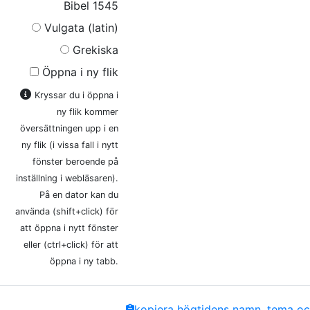
Bibel 1545
Vulgata (latin)
Grekiska
Öppna i ny flik
Kryssar du i öppna i
ny flik kommer
översättningen upp i en
ny flik (i vissa fall i nytt
fönster beroende på
inställning i webläsaren).
På en dator kan du
använda (shift+click) för
att öppna i nytt fönster
eller (ctrl+click) för att
öppna i ny tabb.
Share
Facebook
Twitter
Email
Copy
kopiera högtidens namn, tema och