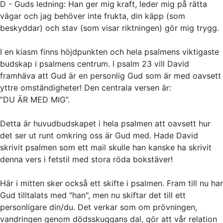
D - Guds ledning: Han ger mig kraft, leder mig på rätta
vägar och jag behöver inte frukta, din käpp (som
beskyddar) och stav (som visar riktningen) gör mig trygg.
I en kiasm finns höjdpunkten och hela psalmens viktigaste
budskap i psalmens centrum. I psalm 23 vill David
framhäva att Gud är en personlig Gud som är med oavsett
yttre omständigheter! Den centrala versen är:
”DU ÄR MED MIG”.
Detta är huvudbudskapet i hela psalmen att oavsett hur
det ser ut runt omkring oss är Gud med. Hade David
skrivit psalmen som ett mail skulle han kanske ha skrivit
denna vers i fetstil med stora röda bokstäver!
Här i mitten sker också ett skifte i psalmen. Fram till nu har
Gud tilltalats med "han", men nu skiftar det till ett
personligare din/du. Det verkar som om prövningen,
vandringen genom dödsskuggans dal, gör att vår relation