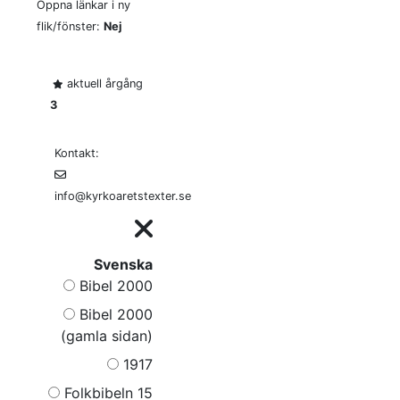
Öppna länkar i ny
flik/fönster:
Nej
aktuell årgång
3
Kontakt:
info@kyrkoaretstexter.se
Svenska
Bibel 2000
Bibel 2000
(gamla sidan)
1917
Folkbibeln 15