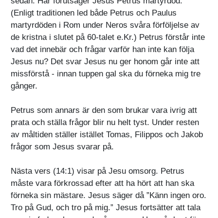
sedan. Här förutsäger Jesus Petrus martyrdöd.
(Enligt traditionen led både Petrus och Paulus
martyrdöden i Rom under Neros svåra förföljelse av
de kristna i slutet på 60-talet e.Kr.) Petrus förstår inte
vad det innebär och frågar varför han inte kan följa
Jesus nu? Det svar Jesus nu ger honom går inte att
missförstå - innan tuppen gal ska du förneka mig tre
gånger.
Petrus som annars är den som brukar vara ivrig att
prata och ställa frågor blir nu helt tyst. Under resten
av måltiden ställer istället Tomas, Filippos och Jakob
frågor som Jesus svarar på.
Nästa vers (14:1) visar på Jesu omsorg. Petrus
måste vara förkrossad efter att ha hört att han ska
förneka sin mästare. Jesus säger då ”Känn ingen oro.
Tro på Gud, och tro på mig.” Jesus fortsätter att tala