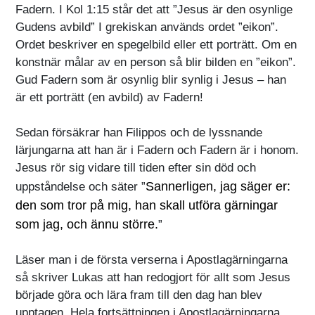
Fadern. I Kol 1:15 står det att ”Jesus är den osynlige
Gudens avbild” I grekiskan används ordet ”eikon”.
Ordet beskriver en spegelbild eller ett porträtt. Om en
konstnär målar av en person så blir bilden en ”eikon”.
Gud Fadern som är osynlig blir synlig i Jesus – han
är ett porträtt (en avbild) av Fadern!
Sedan försäkrar han Filippos och de lyssnande
lärjungarna att han är i Fadern och Fadern är i honom.
Jesus rör sig vidare till tiden efter sin död och
Sannerligen, jag säger er:
uppståndelse och säter ”
den som tror på mig, han skall utföra gärningar
som jag, och ännu större.
”
Läser man i de första verserna i Apostlagärningarna
så skriver Lukas att han redogjort för allt som Jesus
började göra och lära fram till den dag han blev
upptagen. Hela fortsättningen i Apostlagärningarna