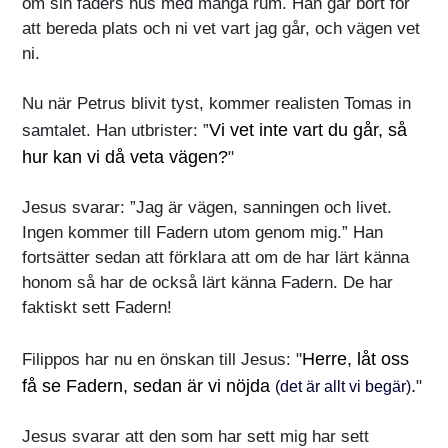
om sin faders hus med många rum. Han går bort för
att bereda plats och ni vet vart jag går, och vägen vet
ni.
Nu när Petrus blivit tyst, kommer realisten Tomas in
Vi vet inte vart du går, så
samtalet. Han utbrister: ”
hur kan vi då veta vägen?
"
Jesus svarar: ”Jag är vägen, sanningen och livet.
Ingen kommer till Fadern utom genom mig.” Han
fortsätter sedan att förklara att om de har lärt känna
honom så har de också lärt känna Fadern. De har
faktiskt sett Fadern!
Herre, låt oss
Filippos har nu en önskan till Jesus: "
få se Fadern, sedan är vi nöjda
.
"
(det är allt vi begär)
Jesus svarar att den som har sett mig har sett