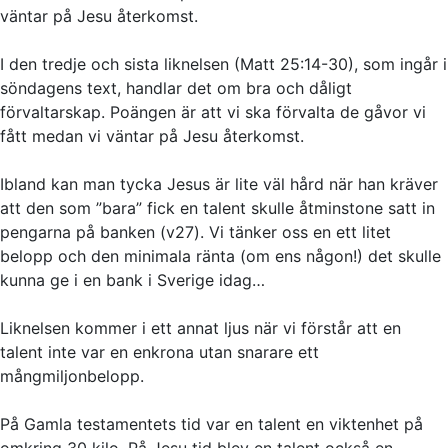
väntar på Jesu återkomst.
I den tredje och sista liknelsen (Matt 25:14-30), som ingår i
söndagens text, handlar det om bra och dåligt
förvaltarskap. Poängen är att vi ska förvalta de gåvor vi
fått medan vi väntar på Jesu återkomst.
Ibland kan man tycka Jesus är lite väl hård när han kräver
att den som ”bara” fick en talent skulle åtminstone satt in
pengarna på banken (v27). Vi tänker oss en ett litet
belopp och den minimala ränta (om ens någon!) det skulle
kunna ge i en bank i Sverige idag…
Liknelsen kommer i ett annat ljus när vi förstår att en
talent inte var en enkrona utan snarare ett
mångmiljonbelopp.
På Gamla testamentets tid var en talent en viktenhet på
omkring 30 kilo. På Jesu tid blev en talent också en