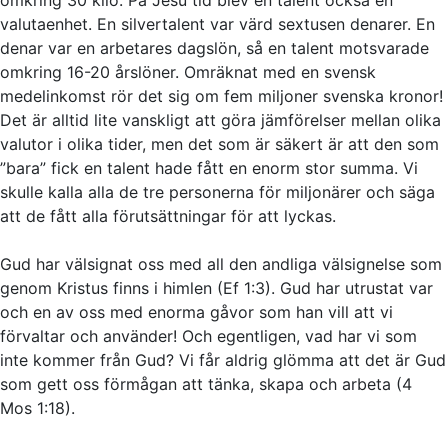
valutaenhet. En silvertalent var värd sextusen denarer. En
denar var en arbetares dagslön, så en talent motsvarade
omkring 16-20 årslöner. Omräknat med en svensk
medelinkomst rör det sig om fem miljoner svenska kronor!
Det är alltid lite vanskligt att göra jämförelser mellan olika
valutor i olika tider, men det som är säkert är att den som
”bara” fick en talent hade fått en enorm stor summa. Vi
skulle kalla alla de tre personerna för miljonärer och säga
att de fått alla förutsättningar för att lyckas.
Gud har välsignat oss med all den andliga välsignelse som
genom Kristus finns i himlen (Ef 1:3). Gud har utrustat var
och en av oss med enorma gåvor som han vill att vi
förvaltar och använder! Och egentligen, vad har vi som
inte kommer från Gud? Vi får aldrig glömma att det är Gud
som gett oss förmågan att tänka, skapa och arbeta (4
Mos 1:18).