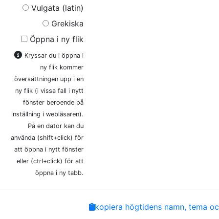
Vulgata (latin)
Grekiska
Öppna i ny flik
Kryssar du i öppna i
ny flik kommer
översättningen upp i en
ny flik (i vissa fall i nytt
fönster beroende på
inställning i webläsaren).
På en dator kan du
använda (shift+click) för
att öppna i nytt fönster
eller (ctrl+click) för att
öppna i ny tabb.
Share
Facebook
Twitter
Email
Copy
kopiera högtidens namn, tema och
Link