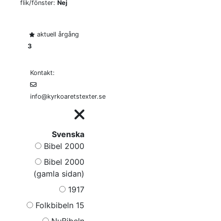
flik/fönster:
Nej
aktuell årgång
3
Kontakt:
info@kyrkoaretstexter.se
Svenska
Bibel 2000
Bibel 2000
(gamla sidan)
1917
Folkbibeln 15
NuBibeln