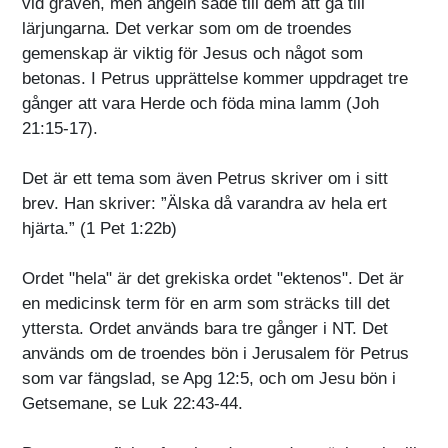
vid graven, men ängeln sade till dem att gå till
lärjungarna. Det verkar som om de troendes
gemenskap är viktig för Jesus och något som
betonas. I Petrus upprättelse kommer uppdraget tre
gånger att vara Herde och föda mina lamm (Joh
21:15-17).
Det är ett tema som även Petrus skriver om i sitt
brev. Han skriver: ”Älska då varandra av hela ert
hjärta.” (1 Pet 1:22b)
Ordet "hela" är det grekiska ordet "ektenos". Det är
en medicinsk term för en arm som sträcks till det
yttersta. Ordet används bara tre gånger i NT. Det
används om de troendes bön i Jerusalem för Petrus
som var fängslad, se Apg 12:5, och om Jesu bön i
Getsemane, se Luk 22:43-44.