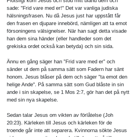
Plötsligt kom Jesus och stod mitt bland dem och
sade: "Frid vare med er!" Det var vanliga judiska
hälsningsfrasen. Nu då Jesus just har uppstått får
den frasen en djupare innebörd, nämligen att ta emot
försoningens välsignelser. När han sagt detta visade
han dem sina händer (eller handleder som det
grekiska ordet också kan betyda) och sin sida.
Ännu en gång säger han ”Frid vare med er” och
sänder ut dem på samma sätt som Fadern har sänt
honom. Jesus blåser på dem och säger "ta emot den
helige Ande". På samma sätt som Gud blåste in sin
ande i sin skapelse, se 1 Mos 2:7, gör han det på nytt
med sin nya skapelse.
Sedan talar Jesus om vikten av förlåtelse (Joh
20:23). Kärleken till Jesus och kärleken för de
troende går inte att separera. Kvinnorna sökte Jesus