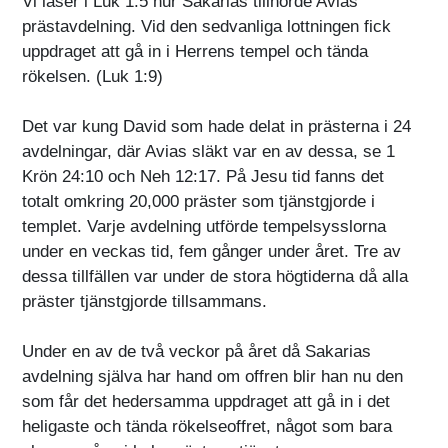
Vi läser i Luk 1:5 hur Sakarias tillhörde Avias
prästavdelning. Vid den sedvanliga lottningen fick
uppdraget att gå in i Herrens tempel och tända
rökelsen. (Luk 1:9)
Det var kung David som hade delat in prästerna i 24
avdelningar, där Avias släkt var en av dessa, se 1
Krön 24:10 och Neh 12:17. På Jesu tid fanns det
totalt omkring 20,000 präster som tjänstgjorde i
templet. Varje avdelning utförde tempelsysslorna
under en veckas tid, fem gånger under året. Tre av
dessa tillfällen var under de stora högtiderna då alla
präster tjänstgjorde tillsammans.
Under en av de två veckor på året då Sakarias
avdelning själva har hand om offren blir han nu den
som får det hedersamma uppdraget att gå in i det
heligaste och tända rökelseoffret, något som bara