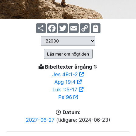
Share
Facebook
Twitter
Email
Copy
Link
Läs mer om högtiden
Bibeltexter årgång 1:
Jes 49:1-2
Apg 19:4
Luk 1:5-17
Ps 96
Datum:
2027-06-27
(tidigare: 2024-06-23)