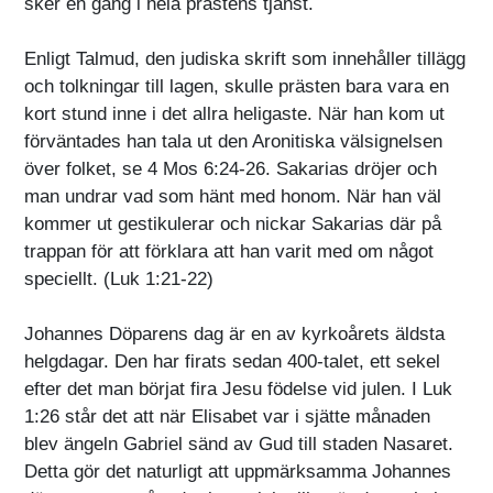
sker en gång i hela prästens tjänst.
Enligt Talmud, den judiska skrift som innehåller tillägg
och tolkningar till lagen, skulle prästen bara vara en
kort stund inne i det allra heligaste. När han kom ut
förväntades han tala ut den Aronitiska välsignelsen
över folket, se 4 Mos 6:24-26. Sakarias dröjer och
man undrar vad som hänt med honom. När han väl
kommer ut gestikulerar och nickar Sakarias där på
trappan för att förklara att han varit med om något
speciellt. (Luk 1:21-22)
Johannes Döparens dag är en av kyrkoårets äldsta
helgdagar. Den har firats sedan 400-talet, ett sekel
efter det man börjat fira Jesu födelse vid julen. I Luk
1:26 står det att när Elisabet var i sjätte månaden
blev ängeln Gabriel sänd av Gud till staden Nasaret.
Detta gör det naturligt att uppmärksamma Johannes