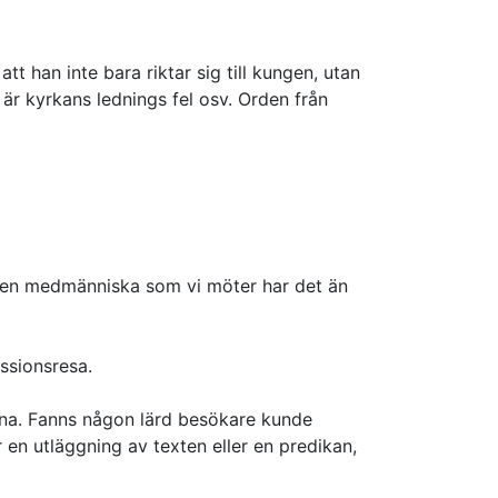
tt han inte bara riktar sig till kungen, utan
t är kyrkans lednings fel osv. Orden från
för en medmänniska som vi möter har det än
issionsresa.
rna. Fanns någon lärd besökare kunde
 en utläggning av texten eller en predikan,