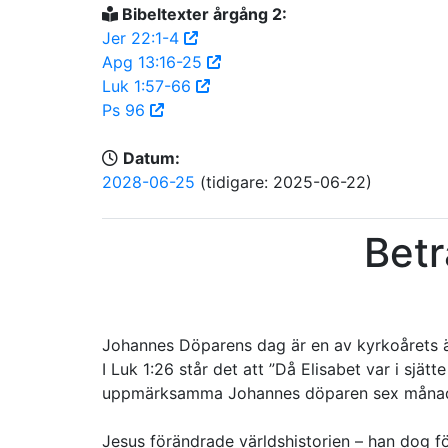
Bibeltexter årgång 2:
Jer 22:1-4
Apg 13:16-25
Luk 1:57-66
Ps 96
Datum:
2028-06-25
(tidigare: 2025-06-22)
Betr
Johannes Döparens dag är en av kyrkoårets äld
I Luk 1:26 står det att ”Då Elisabet var i sjät
uppmärksamma Johannes döparen sex månader 
Jesus förändrade världshistorien – han dog fö