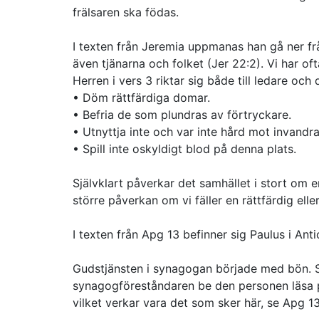
frälsaren ska födas.
I texten från Jeremia uppmanas han gå ner från 
även tjänarna och folket (Jer 22:2). Vi har oft
Herren i vers 3 riktar sig både till ledare och
• Döm rättfärdiga domar.
• Befria de som plundras av förtryckare.
• Utnyttja inte och var inte hård mot invandr
• Spill inte oskyldigt blod på denna plats.
Självklart påverkar det samhället i stort om 
större påverkan om vi fäller en rättfärdig elle
I texten från Apg 13 befinner sig Paulus i Anti
Gudstjänsten i synagogan började med bön. Se
synagogföreståndaren be den personen läsa pro
vilket verkar vara det som sker här, se Apg 13