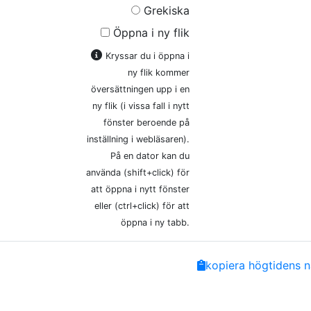
Grekiska
Öppna i ny flik
Kryssar du i öppna i
ny flik kommer
översättningen upp i en
ny flik (i vissa fall i nytt
fönster beroende på
inställning i webläsaren).
På en dator kan du
använda (shift+click) för
att öppna i nytt fönster
eller (ctrl+click) för att
öppna i ny tabb.
Share
Facebook
Twitter
Email
Copy
kopiera högtidens n
Link