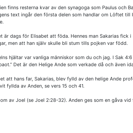
idien finns resterna kvar av den synagoga som Paulus och B
gens text ingår den första delen som handlar om Löftet till 
e.
et är dags för Elisabet att föda. Hennes man Sakarias fick i
r, men att han själv skulle bli stum tills pojken var född.
Bibelns hjältar var vanliga människor som du och jag. I Sak 4
aot.” Det är den Helige Ande som verkade då och även idag,
 att hans far, Sakarias, blev fylld av den helige Ande profe
vit fyllda av Anden, se vers 15 och 41.
om av Joel (se Joel 2:28-32). Anden ges som en gåva vid fr