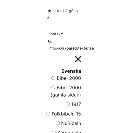
aktuell årgång
3
Kontakt:
info@kyrkoaretstexter.se
Svenska
Bibel 2000
Bibel 2000
(gamla sidan)
1917
Folkbibeln 15
NuBibeln
Kärnbibeln