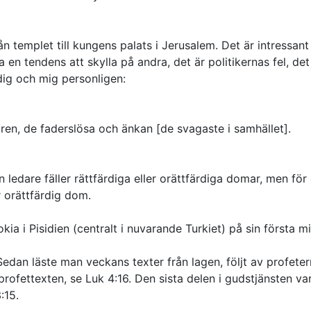
templet till kungens palats i Jerusalem. Det är intressant a
a en tendens att skylla på andra, det är politikernas fel, de
 dig och mig personligen:
aren, de faderslösa och änkan [de svagaste i samhället].
en ledare fäller rättfärdiga eller orättfärdiga domar, men 
r orättfärdig dom.
okia i Pisidien (centralt i nuvarande Turkiet) på sin första m
dan läste man veckans texter från lagen, följt av profete
fettexten, se Luk 4:16. Den sista delen i gudstjänsten var
:15.