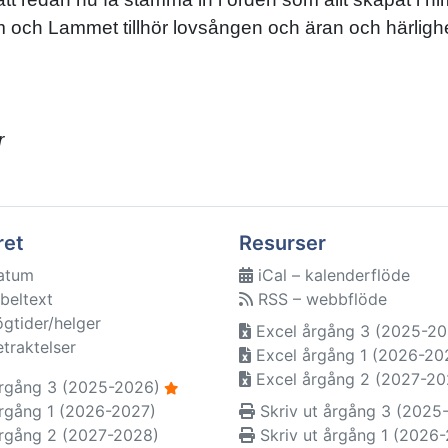
 och Lammet tillhör lovsången och äran och härlighet
r
ret
Resurser
atum
iCal – kalenderflöde
beltext
RSS – webbflöde
ögtider/helger
Excel årgång 3 (2025-20
etraktelser
Excel årgång 1 (2026-20
Excel årgång 2 (2027-20
rgång 3 (2025-2026)
rgång 1 (2026-2027)
Skriv ut årgång 3 (2025
rgång 2 (2027-2028)
Skriv ut årgång 1 (2026