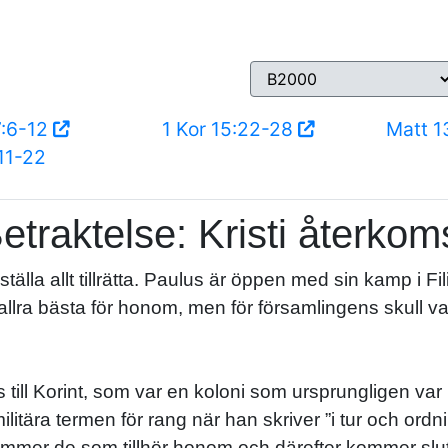
7:6-12
1 Kor 15:22-28
Matt 1
11-22
etraktelse: Kristi återkom
a allt tillrätta. Paulus är öppen med sin kamp i Fili
llra bästa för honom, men för församlingens skull var 
s till Korint, som var en koloni som ursprungligen 
itära termen för rang när han skriver ”i tur och ordni
mmer de som tillhör honom och därefter kommer slute