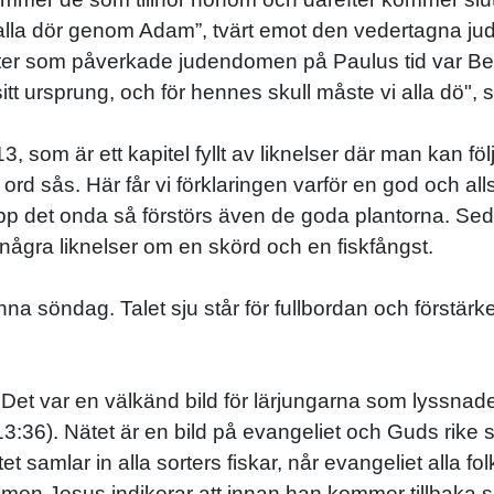
”alla dör genom Adam”, tvärt emot den vedertagna judi
ter som påverkade judendomen på Paulus tid var Ben S
itt ursprung, och för hennes skull måste vi alla dö", 
som är ett kapitel fyllt av liknelser där man kan föl
rd sås. Här får vi förklaringen varför en god och alls
pp det onda så förstörs även de goda plantorna. Seda
 några liknelser om en skörd och en fiskfångst.
a söndag. Talet sju står för fullbordan och förstärker
t. Det var en välkänd bild för lärjungarna som lyssnad
13:36). Nätet är en bild på evangeliet och Guds rike
samlar in alla sorters fiskar, når evangeliet alla fo
 men Jesus indikerar att innan han kommer tillbaka s