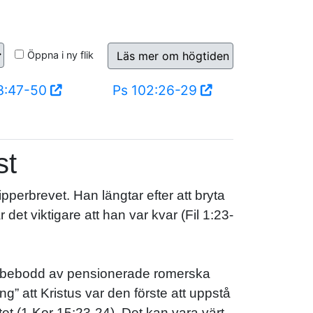
Öppna i ny flik
Läs mer om högtiden
3:47-50
Ps 102:26-29
st
pperbrevet. Han längtar efter att bryta
det viktigare att han var kvar (Fil 1:23-
var bebodd av pensionerade romerska
ng” att Kristus var den förste att uppstå
t (1 Kor 15:23-24). Det kan vara värt