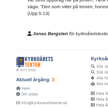
säga: ”Den som sitter på tronen, honom
(Upp 5:13)
Jonas Bergsten
för kyrkoåretstexte
Kyrkoå
Sök d
© 2011-2026
Sök bi
Alla h
Aktuell årgång:
3
Alla b
Hem
Hela å
Om sidan
Hela å
info@kyrkoaretstexter.se
Hela å