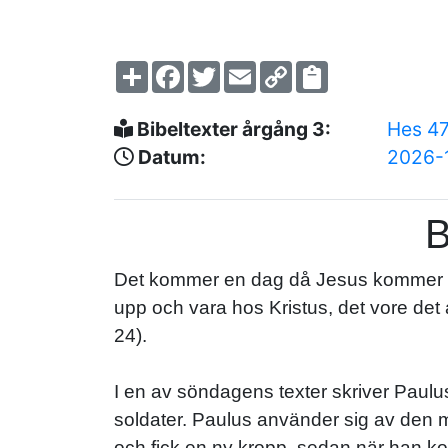
Share
Facebook
Twitter
Email
Copy
Link
Bibeltexter årgång 3:
Hes 4
Datum:
2026-
B
Det kommer en dag då Jesus kommer ställ
upp och vara hos Kristus, det vore det a
24).
I en av söndagens texter skriver Paulu
soldater. Paulus använder sig av den mil
och fick en ny kropp, sedan när han ko