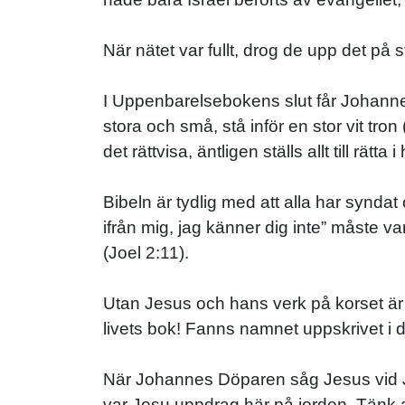
När nätet var fullt, drog de upp det på
I Uppenbarelsebokens slut får Johanne
stora och små, stå inför en stor vit tr
det rättvisa, äntligen ställs allt till rätta
Bibeln är tydlig med att alla har synda
ifrån mig, jag känner dig inte” måste v
(Joel 2:11).
Utan Jesus och hans verk på korset är
livets bok! Fanns namnet uppskrivet i 
När Johannes Döparen såg Jesus vid J
var Jesu uppdrag här på jorden. Tänk a