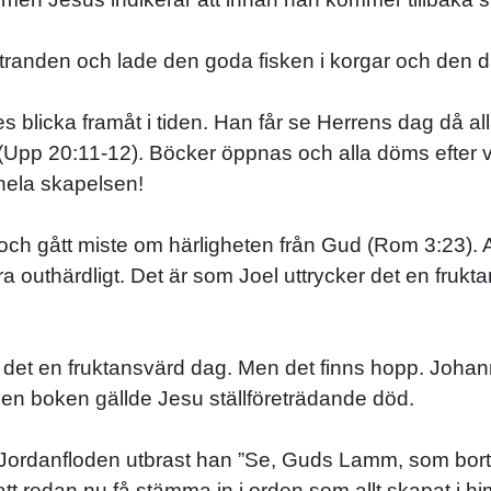
 stranden och lade den goda fisken i korgar och den d
s blicka framåt i tiden. Han får se Herrens dag då 
on (Upp 20:11-12). Böcker öppnas och alla döms efter v
 i hela skapelsen!
t och gått miste om härligheten från Gud (Rom 3:23).
ara outhärdligt. Det är som Joel uttrycker det en fr
 det en fruktansvärd dag. Men det finns hopp. Joha
den boken gällde Jesu ställföreträdande död.
ordanfloden utbrast han ”Se, Guds Lamm, som bortta
tt redan nu få stämma in i orden som allt skapat i 