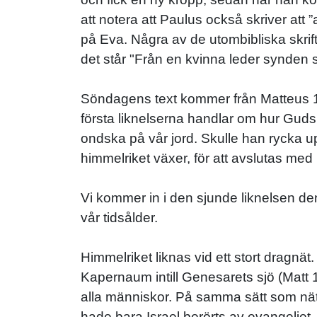
att notera att Paulus också skriver att 
på Eva. Några av de utombibliska skrif
det står "Från en kvinna leder synden s
Söndagens text kommer från Matteus 13, 
första liknelserna handlar om hur Guds o
ondska på vår jord. Skulle han rycka u
himmelriket växer, för att avslutas med
Vi kommer in i den sjunde liknelsen denn
vår tidsålder.
Himmelriket liknas vid ett stort dragnä
Kapernaum intill Genesarets sjö (Matt 
alla människor. På samma sätt som nätet 
hade bara Israel berörts av evangeliet,