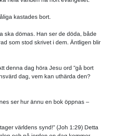
åliga kastades bort.
alla ska dömas. Han ser de döda, både
ad som stod skrivet i dem. Äntligen blir
 Att denna dag höra Jesu ord ”gå bort
uktansvärd dag, vem kan uthärda den?
nnes ser hur ännu en bok öppnas –
ger världens synd!” (Joh 1:29) Detta
himlen och på jorden en dag kommer