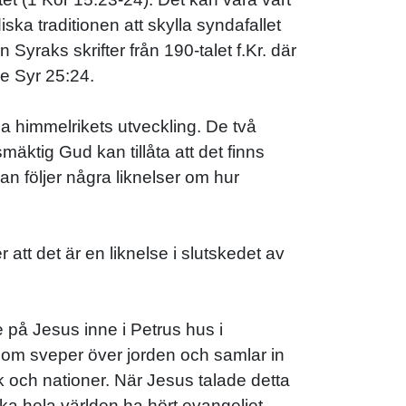
ska traditionen att skylla syndafallet
yraks skrifter från 190-talet f.Kr. där
se Syr 25:24.
ja himmelrikets utveckling. De två
mäktig Gud kan tillåta att det finns
n följer några liknelser om hur
 att det är en liknelse i slutskedet av
e på Jesus inne i Petrus hus i
 som sveper över jorden och samlar in
lk och nationer. När Jesus talade detta
ka hela världen ha hört evangeliet.