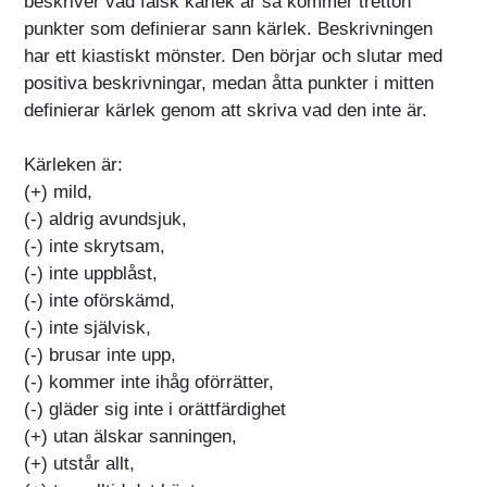
beskriver vad falsk kärlek är så kommer tretton
punkter som definierar sann kärlek. Beskrivningen
har ett kiastiskt mönster. Den börjar och slutar med
positiva beskrivningar, medan åtta punkter i mitten
definierar kärlek genom att skriva vad den inte är.
Kärleken är:
(+) mild,
(-) aldrig avundsjuk,
(-) inte skrytsam,
(-) inte uppblåst,
(-) inte oförskämd,
(-) inte självisk,
(-) brusar inte upp,
(-) kommer inte ihåg oförrätter,
(-) gläder sig inte i orättfärdighet
(+) utan älskar sanningen,
(+) utstår allt,