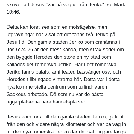
skriver att Jesus "var på väg ut från Jeriko", se Mark
10:46.
Detta kan först ses som en motsägelse, men
utgrävningar har visat att det fanns två Jeriko på
Jesu tid. Den gamla staden Jeriko som omnämns i
Jos 6:24-26 är den mest kända, men strax söder om
den byggde Herodes den store en ny stad som
kallades det romerska Jeriko. Här i det romerska
Jeriko fanns palats, amfiteater, bassänger osv. och
Herodes tillbringade vintrarna här. Detta var i detta
nya kommersiella centrum som tullindrivaren
Sackeus arbetade. Då som nu var de bästa
tiggarplatserna nära handelsplatser.
Jesus kom först till den gamla staden Jeriko, gick ut
från den och vidare några kilometer och var på väg in
till den nya romerska Jeriko där det satt tiggare längs