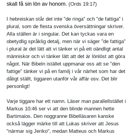
skall få sin lön av honom.
(Ords 19:17)
I hebreiskan står det inte ”de ringa” och ”de fattiga” i
plural, som de flesta svenska översättningar skriver.
Alla ställen är i singular. Det kan tyckas vara en
obetydlig språklig detalj, men när vi säger ”de fattiga”
i plural är det lätt att vi tänker vi på ett oändligt antal
människor och vi tänker lätt att det är lönlöst att göra
något. När Bibeln istället uppmanar oss att se ”den
fattige” tänker vi på en familj i vår närhet som har det
dåligt ställt, tiggaren utanför vår affär osv. Det blir
personligt!
Varje tiggare har ett namn. Läser man parallellstället i
Markus 10:46 ser vi att den blinde mannen hette
Bartimaios. Den noggranne Bibelläsaren kanske
också lägger märke till att Lukas skriver att Jesus
"närmar sig Jeriko", medan Matteus och Markus