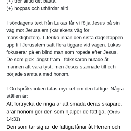
(+) tror alltid det bästa,
(+) hoppas och uthärdar allt!
I söndagens text från Lukas får vi följa Jesus på sin
väg mot Jerusalem (kärlekens väg för
mänskligheten). I Jeriko innan den sista dagsetappen
upp till Jerusalem satt flera tiggare vid vägen. Lukas
fokuserar på en blind man som ropade efter Jesus.
De som gick längst fram i folkskaran hutade åt
mannen att vara tyst, men Jesus stannade till och
började samtala med honom.
I Ordspråksboken talas mycket om den fattige. Några
ställen är:
Att förtrycka de ringa är att smäda deras skapare,
ärar honom gör den som hjälper de fattiga.
(Ords
14:31)
Den som tar sig an de fattiga lånar åt Herren och