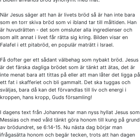
När Jesus säger att han är livets bröd så är han inte bara
som en torr skiva bröd som vi ibland tar till måltiden. Han
är huvudrätten - det som omsluter alla ingredienser och
som allt annat i livet får rätta sig kring. Bilden visar en
Falafel i ett pitabröd, en populär maträtt i Israel.
Få dofter ger ett sådant välbehag som nybakt bröd. Jesus
är det färska dagliga brödet som är tänkt att ätas, det är
inte menat bara att tittas på eller att man låter det ligga på
ett fat i skafferiet och bli gammalt. Det ska tuggas och
sväljas, bara då kan det förvandlas till liv och energi i
kroppen, hans kropp, Guds församling!
I dagens text från Johannes har man nyss hyllat Jesus som
Messias och med våld tänkt göra honom till kung på grund
av brödundret, se 6:14-15. Nu nästa dag börjar man
ifrågasätta honom och begär tecken, trots att han dagen