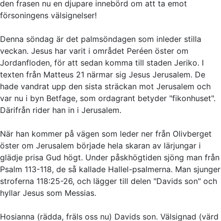
den frasen nu en djupare innebörd om att ta emot
försoningens välsignelser!
Denna söndag är det palmsöndagen som inleder stilla
veckan. Jesus har varit i området Peréen öster om
Jordanfloden, för att sedan komma till staden Jeriko. I
texten från Matteus 21 närmar sig Jesus Jerusalem. De
hade vandrat upp den sista sträckan mot Jerusalem och
var nu i byn Betfage, som ordagrant betyder "fikonhuset".
Därifrån rider han in i Jerusalem.
När han kommer på vägen som leder ner från Olivberget
öster om Jerusalem började hela skaran av lärjungar i
glädje prisa Gud högt. Under påskhögtiden sjöng man från
Psalm 113-118, de så kallade Hallel-psalmerna. Man sjunger
stroferna 118:25-26, och lägger till delen "Davids son" och
hyllar Jesus som Messias.
Hosianna
(rädda, fräls oss nu)
Davids son. Välsignad
(värd