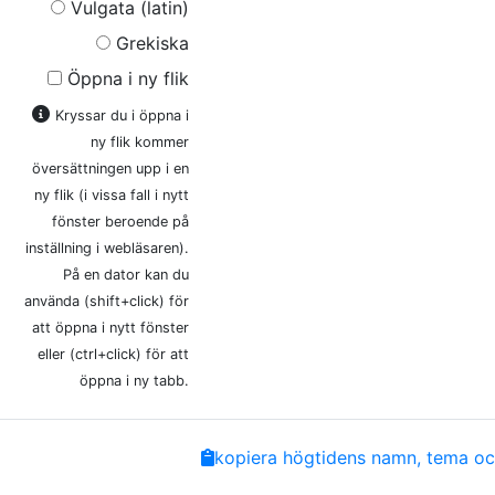
Vulgata (latin)
Grekiska
Öppna i ny flik
Kryssar du i öppna i
ny flik kommer
översättningen upp i en
ny flik (i vissa fall i nytt
fönster beroende på
inställning i webläsaren).
På en dator kan du
använda (shift+click) för
att öppna i nytt fönster
eller (ctrl+click) för att
öppna i ny tabb.
Share
Facebook
Twitter
Email
Copy
kopiera högtidens namn, tema och
Link