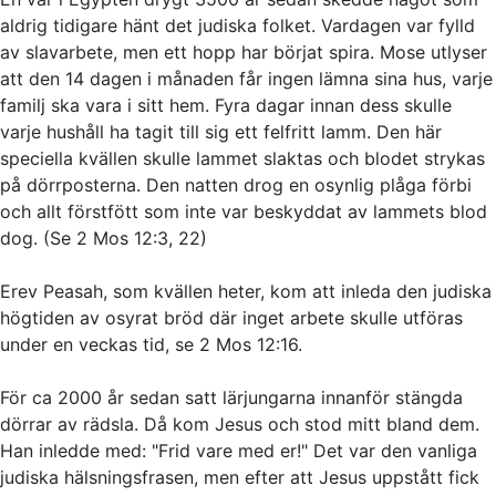
aldrig tidigare hänt det judiska folket. Vardagen var fylld
av slavarbete, men ett hopp har börjat spira. Mose utlyser
att den 14 dagen i månaden får ingen lämna sina hus, varje
familj ska vara i sitt hem. Fyra dagar innan dess skulle
varje hushåll ha tagit till sig ett felfritt lamm. Den här
speciella kvällen skulle lammet slaktas och blodet strykas
på dörrposterna. Den natten drog en osynlig plåga förbi
och allt förstfött som inte var beskyddat av lammets blod
dog. (Se 2 Mos 12:3, 22)
Erev Peasah, som kvällen heter, kom att inleda den judiska
högtiden av osyrat bröd där inget arbete skulle utföras
under en veckas tid, se 2 Mos 12:16.
För ca 2000 år sedan satt lärjungarna innanför stängda
dörrar av rädsla. Då kom Jesus och stod mitt bland dem.
Han inledde med: "Frid vare med er!" Det var den vanliga
judiska hälsningsfrasen, men efter att Jesus uppstått fick