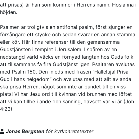
att prisas)
är han som kommer i Herrens namn. Hosianna i
höjden.
Psalmen är troligtvis en antifonal psalm, först sjunger en
försångare ett stycke och sedan svarar en annan stämma
eller kör. Här finns referenser till den gemensamma
Gudstjänsten i templet i Jerusalem. I spåren av en
nedstängd värld väcks en förnyad längtan hos Guds folk
att tillsammans få fira Gudstjänst igen. Psaltaren avslutas
med Psalm 150. Den inleds med frasen ”Halleluja! Prisa
Gud i hans helgedom” och avslutas med att allt av anda
ska prisa Herren, något som inte är bundet till en viss
plats! Vi har Jesu ord till kvinnan vid brunnen med löftet
att vi kan tillbe i ande och sanning, oavsett var vi är (Joh
4:23)
Jonas Bergsten
för kyrkoåretstexter