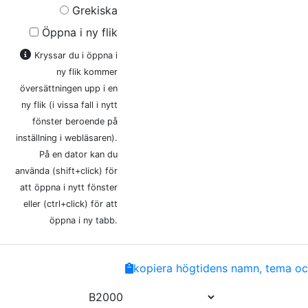
Grekiska
Öppna i ny flik
Kryssar du i öppna i
ny flik kommer
översättningen upp i en
ny flik (i vissa fall i nytt
fönster beroende på
inställning i webläsaren).
På en dator kan du
använda (shift+click) för
att öppna i nytt fönster
eller (ctrl+click) för att
öppna i ny tabb.
Share
Facebook
Twitter
Email
Copy
kopiera högtidens namn, tema och
Link