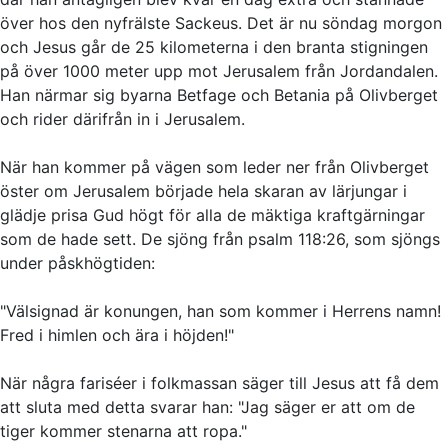
över hos den nyfrälste Sackeus. Det är nu söndag morgon
och Jesus går de 25 kilometerna i den branta stigningen
på över 1000 meter upp mot Jerusalem från Jordandalen.
Han närmar sig byarna Betfage och Betania på Olivberget
och rider därifrån in i Jerusalem.
När han kommer på vägen som leder ner från Olivberget
öster om Jerusalem började hela skaran av lärjungar i
glädje prisa Gud högt för alla de mäktiga kraftgärningar
som de hade sett. De sjöng från psalm 118:26, som sjöngs
under påskhögtiden:
"Välsignad är konungen, han som kommer i Herrens namn!
Fred i himlen och ära i höjden!"
När några fariséer i folkmassan säger till Jesus att få dem
att sluta med detta svarar han: "Jag säger er att om de
tiger kommer stenarna att ropa."