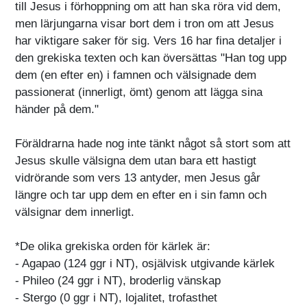
till Jesus i förhoppning om att han ska röra vid dem,
men lärjungarna visar bort dem i tron om att Jesus
har viktigare saker för sig. Vers 16 har fina detaljer i
den grekiska texten och kan översättas "Han tog upp
dem (en efter en) i famnen och välsignade dem
passionerat (innerligt, ömt) genom att lägga sina
händer på dem."
Föräldrarna hade nog inte tänkt något så stort som att
Jesus skulle välsigna dem utan bara ett hastigt
vidrörande som vers 13 antyder, men Jesus går
längre och tar upp dem en efter en i sin famn och
välsignar dem innerligt.
*De olika grekiska orden för kärlek är:
- Agapao (124 ggr i NT), osjälvisk utgivande kärlek
- Phileo (24 ggr i NT), broderlig vänskap
- Stergo (0 ggr i NT), lojalitet, trofasthet