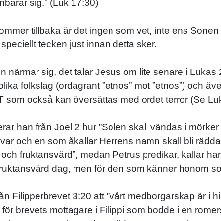
arar sig.” (Luk 17:30)
mer tillbaka är det ingen som vet, inte ens Sonen 
 speciellt tecken just innan detta sker.
n närmar sig, det talar Jesus om lite senare i Lukas 2
lika folkslag (ordagrant ”etnos” mot ”etnos”) och äv
 som också kan översättas med ordet terror (Se Luk
erar han från Joel 2 hur ”Solen skall vändas i mörk
r och en som åkallar Herrens namn skall bli räddad.”
g och fruktansvärd”, medan Petrus predikar, kallar ha
fruktansvärd dag, men för den som känner honom som 
ån Filipperbrevet 3:20 att ”vårt medborgarskap är i 
t för brevets mottagare i Filippi som bodde i en romer