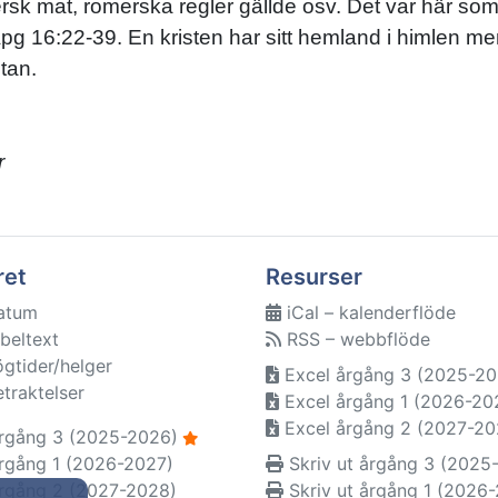
ersk mat, romerska regler gällde osv. Det var här s
g 16:22-39. En kristen har sitt hemland i himlen me
tan.
r
ret
Resurser
atum
iCal – kalenderflöde
beltext
RSS – webbflöde
ögtider/helger
Excel årgång 3 (2025-20
etraktelser
Excel årgång 1 (2026-20
Excel årgång 2 (2027-20
rgång 3 (2025-2026)
rgång 1 (2026-2027)
Skriv ut årgång 3 (2025
rgång 2 (2027-2028)
Skriv ut årgång 1 (2026