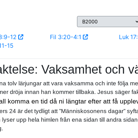
8:9-12
Fil 3:20-4:1
Luk 17
11-15
aktelse: Vaksamhet och v
sina tolv lärjungar att vara vaksamma och inte följa 
mer dröja innan han kommer tillbaka. Jesus säger fakt
all komma en tid då ni längtar efter att få up
ers 24 är det tydligt att ”Människosonens dagar” syf
yser upp hela himlen från ena sidan till andra sidan, li
g.