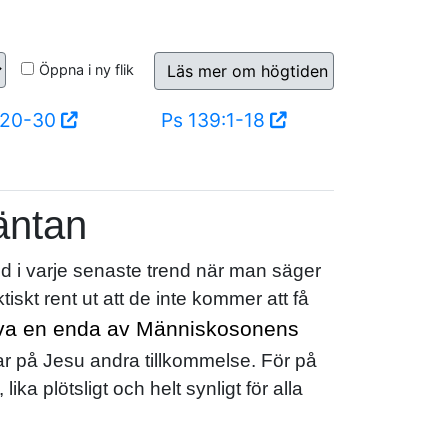
Öppna i ny flik
Läs mer om högtiden
:20-30
Ps 139:1-18
äntan
med i varje senaste trend när man säger
iskt rent ut att de inte kommer att få
pleva en enda av Människosonens
tar på Jesu andra tillkommelse. För på
ka plötsligt och helt synligt för alla