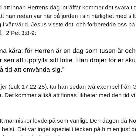
 att innan Herrens dag inträffar kommer det svåra tid
han redan var här på jorden i sin härlighet med sitt ri
ng i vår värld. Jesus visste det, och förberedde oss p
 i 2 Pet 3:8-9:
na kära: för Herren är en dag som tusen år och
n att uppfylla sitt löfte. Han dröjer för er skul
 få tid att omvända sig.”
 dröjer (Luk 17:22-25), tar han sedan två exempel fr
 Det kommer alltså att finnas likheter med den tid vi
tt människor levde på som vanligt. Den dagen då Noa
 helst. Det var inget speciellt tecken på himlen jus