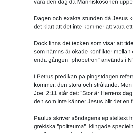
vara den dag då Människosonen uppenb
Dagen och exakta stunden då Jesus kom
det klart att det inte kommer att vara ett
Dock finns det tecken som visar att tide
som nämns är ökade konflikter mellan o
enda gången "phobetron" används i NT
I Petrus predikan på pingstdagen refer
kommer, den stora och strålande. Men va
Joel 2:11 står det: ”Stor är Herrens da
den som inte känner Jesus blir det en 
Paulus skriver söndagens episteltext fr
grekiska "politeuma", klingade speciell