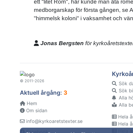
ett "litet Rom", här kunde man äta rom
medborgarskap för första gången, se Ap
"himmelsk koloni" i vaksamhet och vän
Jonas Bergsten
för kyrkoåretstexte
Kyrkoå
© 2011-2026
Sök d
Sök bi
Aktuell årgång:
3
Alla h
Hem
Alla b
Om sidan
Hela å
info@kyrkoaretstexter.se
Hela å
Hela å
Facebook