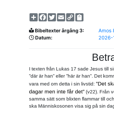
Share
Facebook
Twitter
Email
Copy
Link
Bibeltexter årgång 3:
Amos 
Datum:
2026-
Betr
I texten från Lukas 17 sade Jesus till 
”där är han” eller ”här är han”. Det kom
”Det sk
vara med om detta i sin livstid:
dagar men inte får det”
(v22). Från v
samma sätt som blixten flammar till och l
ska Människosonen visa sig på sin da