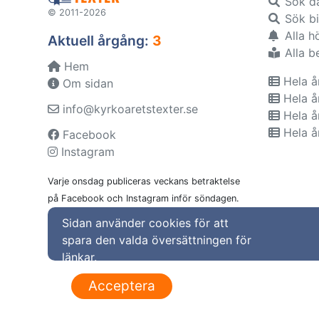
Sök d
© 2011-2026
Sök bi
Alla h
Aktuell årgång:
3
Alla b
Hem
Hela å
Om sidan
Hela å
info@kyrkoaretstexter.se
Hela å
Hela å
Facebook
Instagram
Varje onsdag publiceras veckans betraktelse
på Facebook och Instagram inför söndagen.
Sidan använder cookies för att
spara den valda översättningen för
länkar.
Acceptera