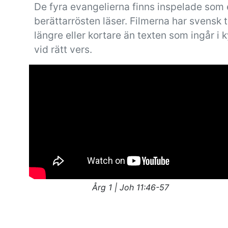
De fyra evangelierna finns inspelade som 
berättarrösten läser. Filmerna har svensk 
längre eller kortare än texten som ingår i kyr
vid rätt vers.
Årg 1 | Joh 11:46-57