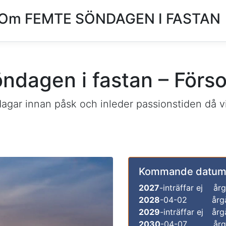
Om FEMTE SÖNDAGEN I FASTAN
öndagen i fastan – Förs
dagar innan påsk och inleder passionstiden då 
Kommande datum
2027
-inträffar ej
årg
2028
-04-02
årg
2029
-inträffar ej
årg
2030
-04-07
årg