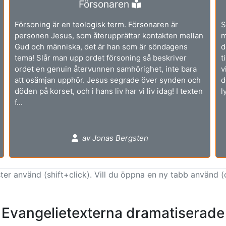
Försonaren
Försoning är en teologisk term. Försonaren är
S
personen Jesus, som återupprättar kontakten mellan
m
Gud och människa, det är han som är söndagens
d
tema! Slår man upp ordet försoning så beskriver
t
ordet en genuin återvunnen samhörighet, inte bara
v
att osämjan upphör. Jesus segrade över synden och
d
döden på korset, och i hans liv har vi liv idag! I texten
l
f...
av Jonas Bergsten
ter använd (shift+click). Vill du öppna en ny tabb använd (
Evangelietexterna dramatiserade