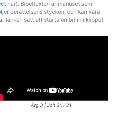
ect
här). Bibeltexten är manuset som
ljer berättelsens stycken, och kan vara
är länken satt att starta en bit in i klippet
Årg 3 | Joh 3:11-21