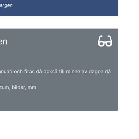
bergen
en
anuari och firas då också till minne av dagen då
tum, bilder, mm