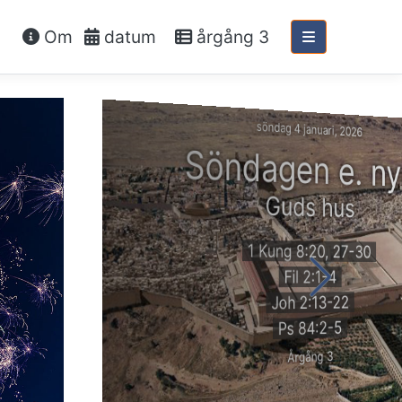
Om
datum
årgång 3
söndag 4 januari, 2026
Söndagen e. ny
Guds hus
1 Kung 8:20, 27-30
Fil 2:1-4
Joh 2:13-22
Ps 84:2-5
Årgång 3