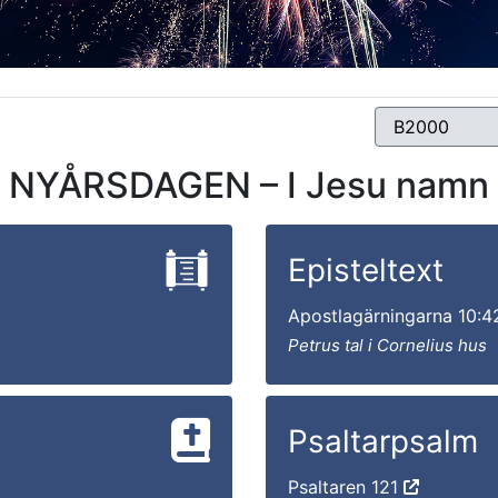
NYÅRSDAGEN – I Jesu namn
Episteltext
Apostlagärningarna 10:
Petrus tal i Cornelius hus
Psaltarpsalm
Psaltaren 121