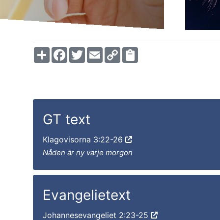
Share
Facebook
Twitter
Email
Copy
Link
GT text
Klagovisorna 3:22-26
Nåden är ny varje morgon
Evangelietext
Johannesevangeliet 2:23-25