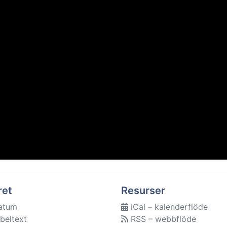
ret
Resurser
atum
iCal – kalenderflöde
beltext
RSS – webbflöde