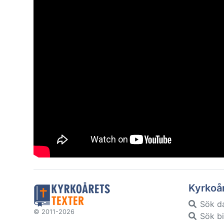
Kyrkoå
Sök d
© 2011-2026
Sök bi