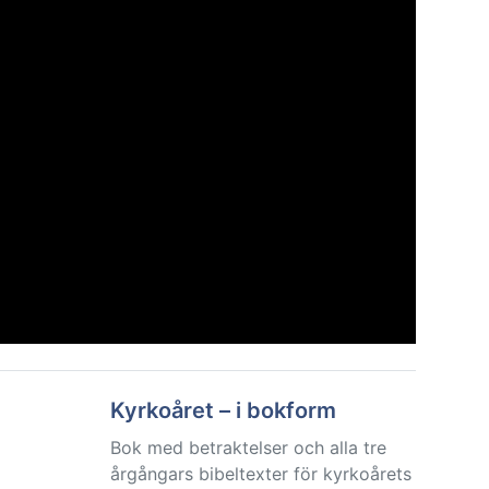
Kyrkoåret – i bokform
Bok med betraktelser och alla tre
årgångars bibeltexter för kyrkoårets