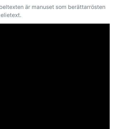
ibeltexten är manuset som berättarrösten
elietext.