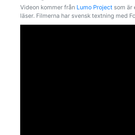
Videon kommer från
Lumo Project
som är e
läser. Filmerna har svensk textning med F