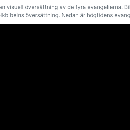
n visuell översättning av de fyra evangelierna. B
olkbibelns översättning. Nedan är högtidens evang