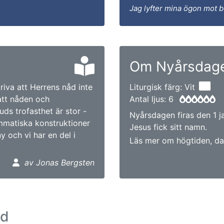
Jag lyfter mina ögon mot 
Om Nyårsdag
riva att Herrens nåd inte
Liturgisk färg: Vit
 att nåden och
Antal ljus: 6
ds trofasthet är stor -
Nyårsdagen firas den 1 j
mmatiska konstruktioner
Jesus fick sitt namn.
y och vi har en del i
Läs mer om högtiden, da
av Jonas Bergsten
ad