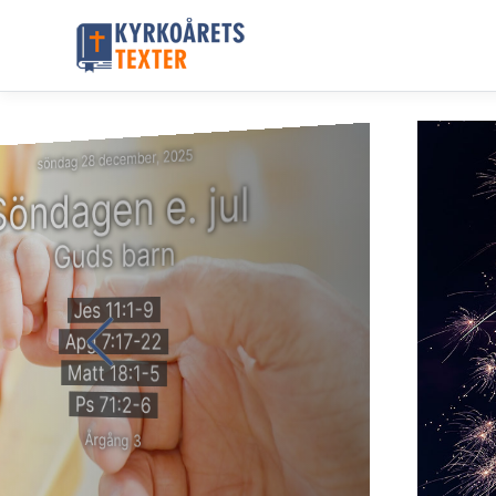
söndag 28 december, 2025
Söndagen e. jul
Guds barn
Jes 11:1-9
Apg 7:17-22
Matt 18:1-5
Ps 71:2-6
Årgång 3