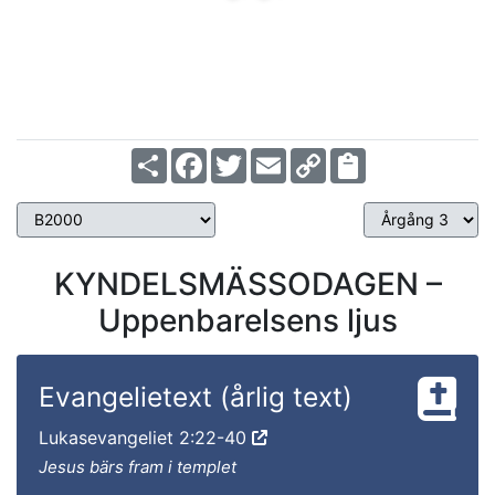
Share
Facebook
Twitter
Email
Copy
Link
KYNDELSMÄSSODAGEN –
Uppenbarelsens ljus
Evangelietext (årlig text)
Lukasevangeliet 2:22-40
Jesus bärs fram i templet