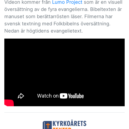
Videon kommer från
Lumo Project
som är en visuell
översättning av de fyra evangelierna. Bibeltexten är
manuset som berättarrösten läser. Filmerna har
svensk textning med Folkbibelns översättning.
Nedan är högtidens evangelietext.