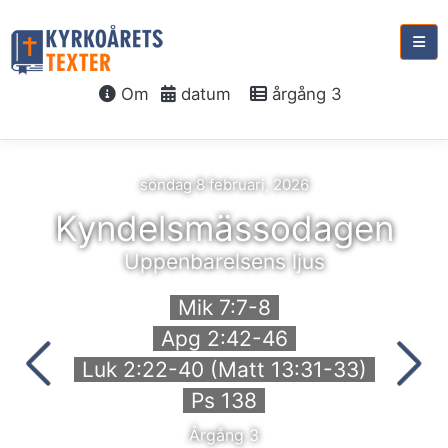
Om
datum
årgång 3
söndag 8 februari, 2026
Kyndelsmässodagen
Uppenbarelsens ljus
Mik 7:7-8
Apg 2:42-46
Luk 2:22-40 (Matt 13:31-33)
Ps 138
Årgång 3