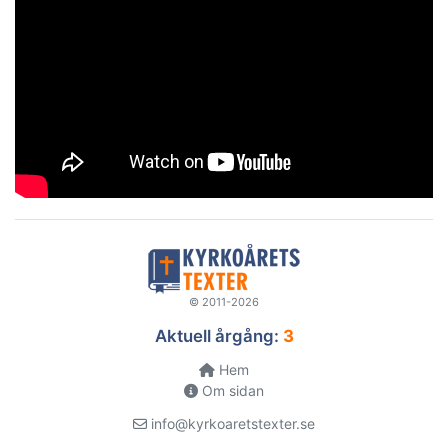
© 2011-2026
Aktuell årgång:
3
Hem
Om sidan
info@kyrkoaretstexter.se