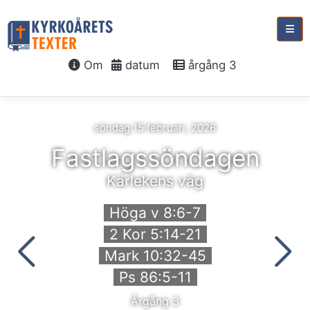
Om
datum
årgång 3
söndag 15 februari, 2026
Fastlagssöndagen
Kärlekens väg
Höga v 8:6-7
2 Kor 5:14-21
Mark 10:32-45
Ps 86:5-11
Årgång 3