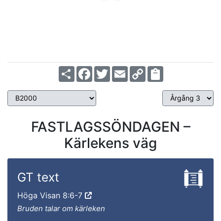
Share
Facebook
Twitter
Email
Copy
Link
FASTLAGSSÖNDAGEN –
Kärlekens väg
GT text
Höga Visan 8:6-7
Bruden talar om kärleken