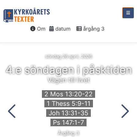
Om
datum
årgång 3
söndag 26 april, 2026
4:e söndagen i påsktiden
Vägen till livet
2 Mos 13:20-22
1 Thess 5:9-11
Joh 13:31-35
Ps 147:1-7
Årgång 3