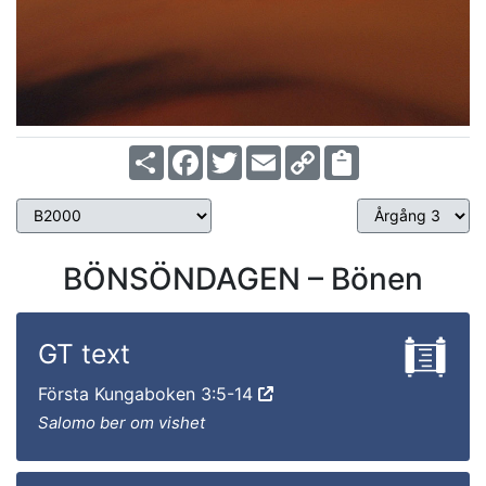
Share
Facebook
Twitter
Email
Copy
Link
BÖNSÖNDAGEN – Bönen
GT text
Första Kungaboken 3:5-14
Salomo ber om vishet