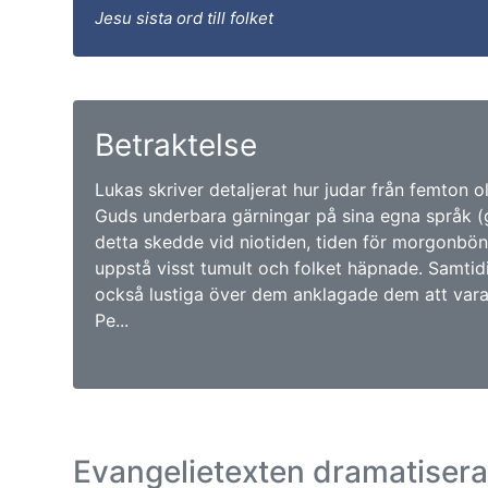
Jesu sista ord till folket
Betraktelse
Lukas skriver detaljerat hur judar från femton o
Guds underbara gärningar på sina egna språk (gr
detta skedde vid niotiden, tiden för morgonbön
uppstå visst tumult och folket häpnade. Samtid
också lustiga över dem anklagade dem att var
Pe...
Evangelietexten dramatiser