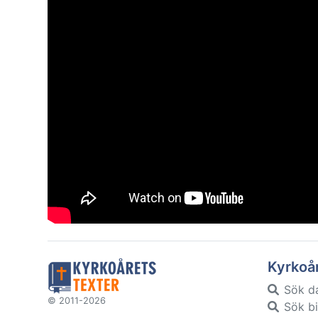
Kyrkoå
Sök d
© 2011-2026
Sök bi