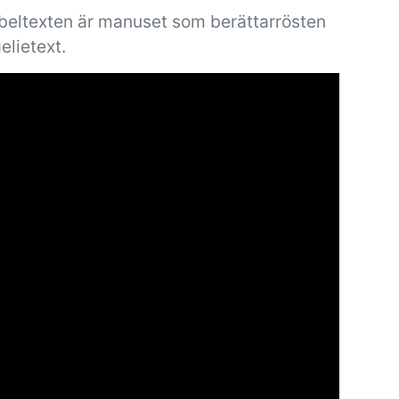
ibeltexten är manuset som berättarrösten
elietext.