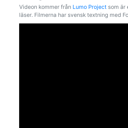
Videon kommer från
Lumo Project
som är e
läser. Filmerna har svensk textning med F