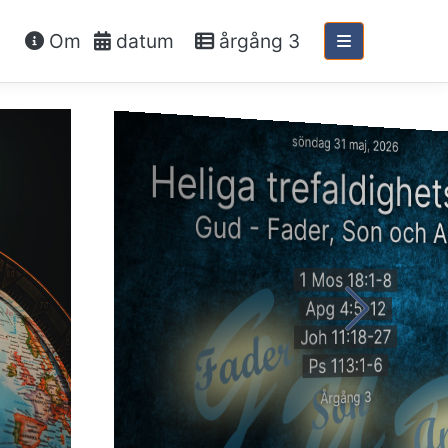
Om
datum
årgång 3
söndag 31 maj, 2026
Heliga trefaldighet
Gud - Fader, Son och 
1 Mos 18:1-8
Apg 4:5-12
Joh 11:18-27
Ps 113:1-6
Årgång 3