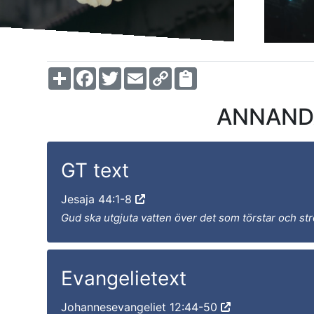
Share
Facebook
Twitter
Email
Copy
Link
ANNANDAG
GT text
Jesaja 44:1-8
Gud ska utgjuta vatten över det som törstar och st
Evangelietext
Johannesevangeliet 12:44-50