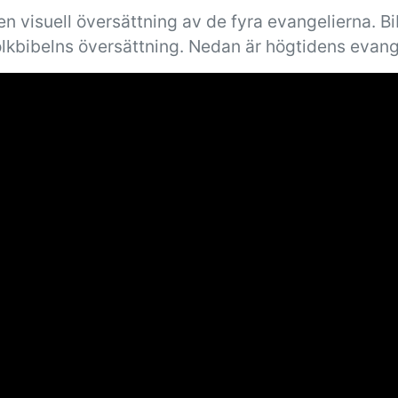
n visuell översättning av de fyra evangelierna. B
olkbibelns översättning. Nedan är högtidens evang