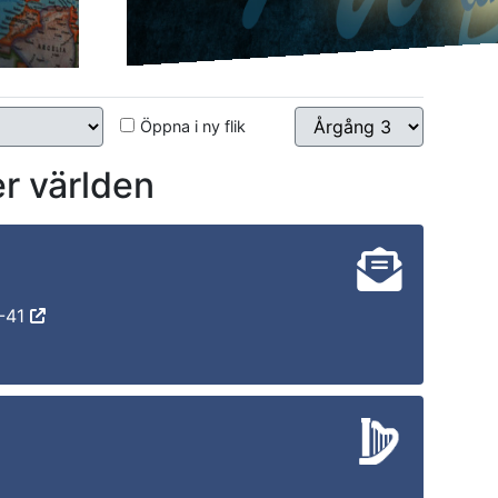
Öppna i ny flik
r världen
6-41