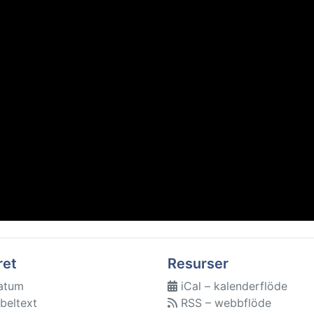
ret
Resurser
atum
iCal – kalenderflöde
beltext
RSS – webbflöde