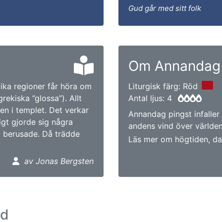
Gud går med sitt folk
Om Annandag 
lika regioner får höra om
Liturgisk färg: Röd
ekiska ”glossa”). Allt
Antal ljus: 4
en i templet. Det verkar
Annandag pingst infalle
igt gjorde sig några
andens vind över världen
a berusade. Då trädde
Läs mer om högtiden, da
av Jonas Bergsten
ad