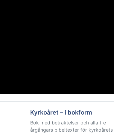
Kyrkoåret – i bokform
Bok med betraktelser och alla tre
årgångars bibeltexter för kyrkoårets