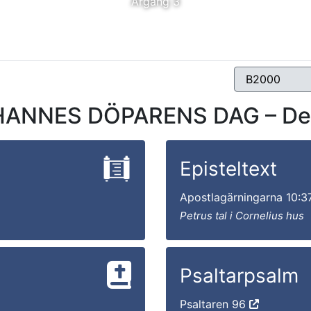
Årgång 3
ANNES DÖPARENS DAG – Den
Episteltext
Apostlagärningarna 10:
Petrus tal i Cornelius hus
Psaltarpsalm
Psaltaren 96