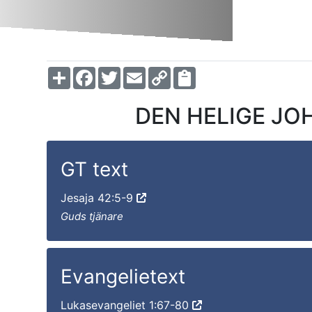
Share
Facebook
Twitter
Email
Copy
Link
DEN HELIGE JOH
GT text
Jesaja 42:5-9
Guds tjänare
Evangelietext
Lukasevangeliet 1:67-80