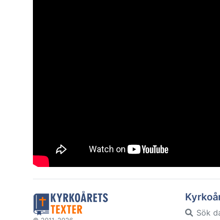
Kyrkoå
Sök d