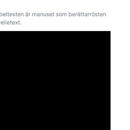
ibeltexten är manuset som berättarrösten
elietext.