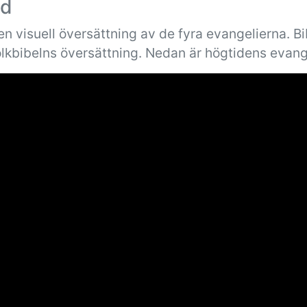
ad
n visuell översättning av de fyra evangelierna. B
olkbibelns översättning. Nedan är högtidens evang