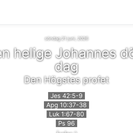
söndag 21 juni, 2026
n helige Johannes d
dag
Den Högstes profet
Jes 42:5-9
Apg 10:37-38
Luk 1:67-80
Ps 96