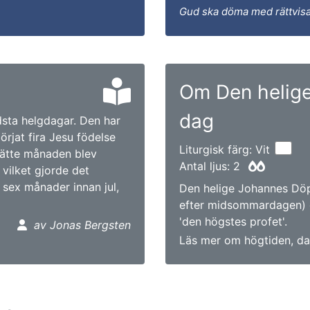
Gud ska döma med rättvisa
Om Den helig
dag
sta helgdagar. Den har
örjat fira Jesu födelse
Liturgisk färg: Vit
 sjätte månaden blev
Antal ljus: 2
 vilket gjorde det
sex månader innan jul,
Den helige Johannes Döp
efter midsommardagen) 
'den högstes profet'.
av Jonas Bergsten
Läs mer om högtiden, da