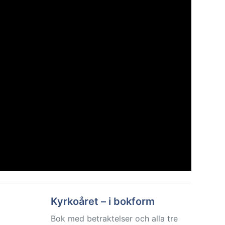
Kyrkoåret – i bokform
Bok med betraktelser och alla tre