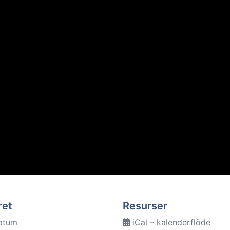
ret
Resurser
atum
iCal – kalenderflöde