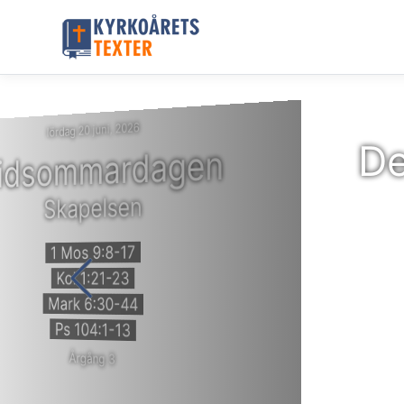
lördag 20 juni, 2026
De
idsommardagen
Skapelsen
1 Mos 9:8-17
Kol 1:21-23
Mark 6:30-44
Ps 104:1-13
Årgång 3