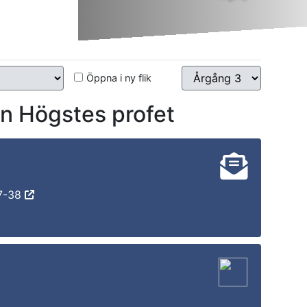
Öppna i ny flik
 Högstes profet
37-38