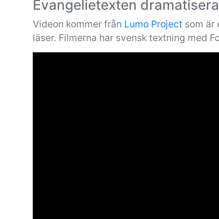
Evangelietexten dramatiser
Videon kommer från
Lumo Project
som är e
läser. Filmerna har svensk textning med F