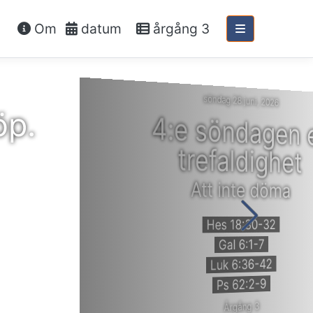
Om
datum
årgång 3
söndag 28 juni, 2026
öp.
4:e söndagen 
trefaldighet
Att inte döma
Hes 18:30-32
Gal 6:1-7
Luk 6:36-42
Ps 62:2-9
Årgång 3