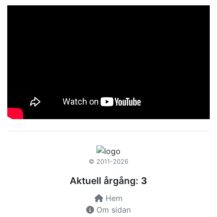
© 2011-2026
Aktuell årgång:
3
Hem
Om sidan