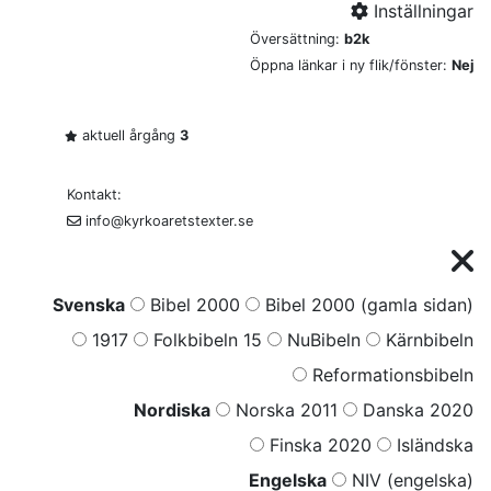
Inställningar
Översättning:
b2k
Öppna länkar i ny flik/fönster:
Nej
aktuell årgång
3
Kontakt:
info@kyrkoaretstexter.se
Svenska
Bibel 2000
Bibel 2000 (gamla sidan)
1917
Folkbibeln 15
NuBibeln
Kärnbibeln
Reformationsbibeln
Nordiska
Norska 2011
Danska 2020
Finska 2020
Isländska
Engelska
NIV (engelska)