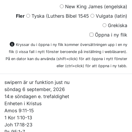
New King James (engelska)
Fler
Tyska (Luthers Bibel 1545
Vulgata (latin)
Grekiska
Öppna i ny flik
Kryssar du i öppna i ny flik kommer översättningen upp i en ny
flik (i vissa fall i nytt fönster beroende på inställning i webläsaren).
På en dator kan du använda (shift+click) för att öppna i nytt fönster
eller (ctrl+click) för att öppna i ny tabb.
swipern är ur funktion just nu
söndag 6 september, 2026
14:e söndagen e. trefaldighet
Enheten i Kristus
Amos 9:11-15
1 Kor 1:10-13
Joh 17:18-23
Ps 95:1-7