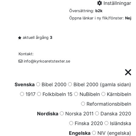
Inställningar
Översättning:
b2k
Öppna länkar i ny flik/fönster:
Nej
aktuell årgång
3
Kontakt:
info@kyrkoaretstexter.se
Svenska
Bibel 2000
Bibel 2000 (gamla sidan)
1917
Folkbibeln 15
NuBibeln
Kärnbibeln
Reformationsbibeln
Nordiska
Norska 2011
Danska 2020
Finska 2020
Isländska
Engelska
NIV (engelska)