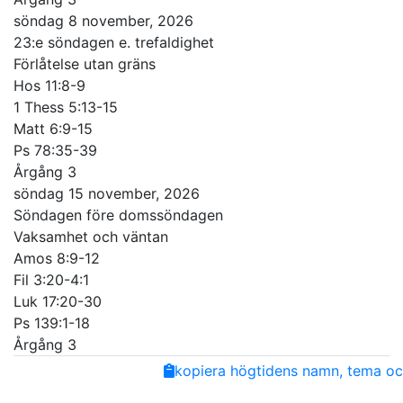
söndag 8 november, 2026
23:e söndagen e. trefaldighet
Förlåtelse utan gräns
Hos 11:8-9
1 Thess 5:13-15
Matt 6:9-15
Ps 78:35-39
Årgång 3
söndag 15 november, 2026
Söndagen före domssöndagen
Vaksamhet och väntan
Amos 8:9-12
Fil 3:20-4:1
Luk 17:20-30
Ps 139:1-18
Årgång 3
Share
Facebook
Twitter
Email
Copy
kopiera högtidens namn, tema och
Link