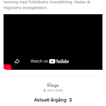
textning med Folkbibelns översättning. Nedan är
högtidens evangelietext.
© 2011-2026
Aktuell årgång:
3