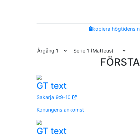
Share
Facebook
Twitter
Email
Copy
kopiera högtidens n
Link
FÖRSTA 
GT text
Sakarja 9:9-10
Konungens ankomst
GT text