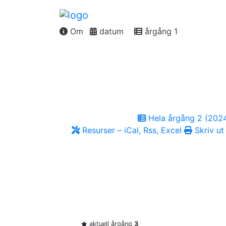
Om
datum
årgång 1
Hela årgång 2 (202
Resurser – iCal, Rss, Excel
Skriv ut
aktuell årgång
3