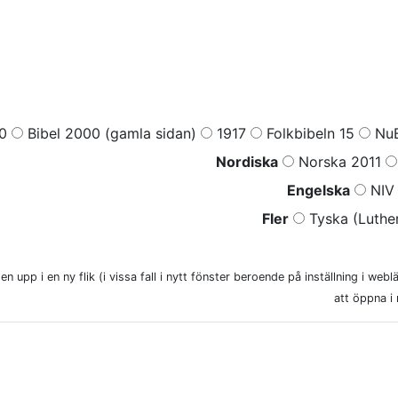
0
Bibel 2000 (gamla sidan)
1917
Folkbibeln 15
NuB
Nordiska
Norska 2011
Engelska
NIV 
Fler
Tyska (Luther
n upp i en ny flik (i vissa fall i nytt fönster beroende på inställning i web
att öppna i 