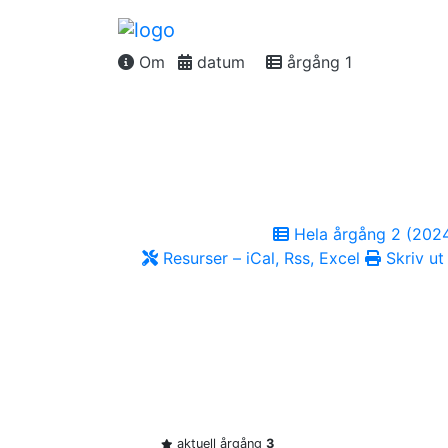
Om
datum
årgång 1
Hela årgång 2 (202
Resurser – iCal, Rss, Excel
Skriv ut
aktuell årgång
3