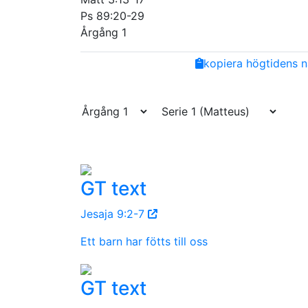
Ps 89:20-29
Årgång 1
Share
Facebook
Twitter
Email
Copy
kopiera högtidens n
Link
GT text
Jesaja 9:2-7
Ett barn har fötts till oss
GT text