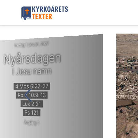
fredag 1 januari, 2027
Nyårsdagen
I Jesu namn
4 Mos 6:22-27
Rom 10:9-13
Luk 2:21
Ps 121
Årgång 1