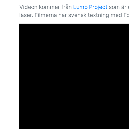
Videon kommer från
Lumo Project
som är e
läser. Filmerna har svensk textning med F