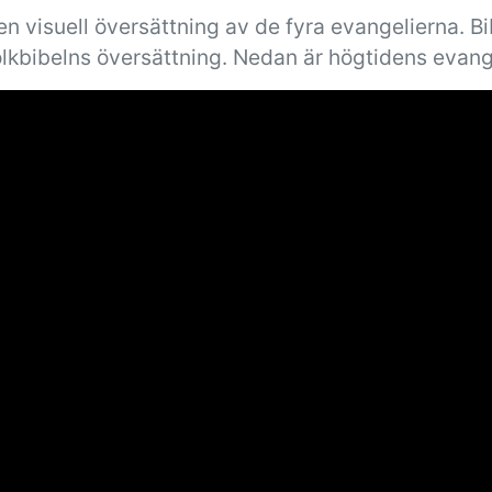
n visuell översättning av de fyra evangelierna. B
olkbibelns översättning. Nedan är högtidens evang