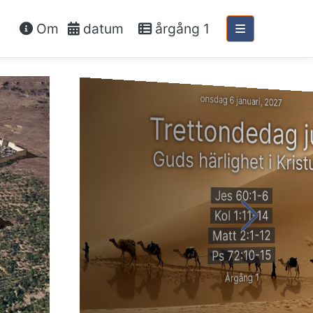
Om
datum
årgång 1
onsdag 6 januari, 2027
Trettondedag j
Guds härlighet i Krist
Jes 60:1-6
Kol 1:11-14
Matt 2:1-12
Ps 72:10-15
Årgång 1