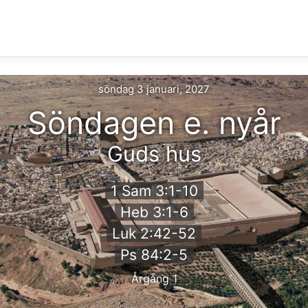
söndag 3 januari, 2027
Söndagen e. nyår
Guds hus
1 Sam 3:1-10
Heb 3:1-6
Luk 2:42-52
Ps 84:2-5
Årgång 1