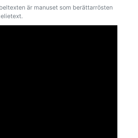
ibeltexten är manuset som berättarrösten
elietext.