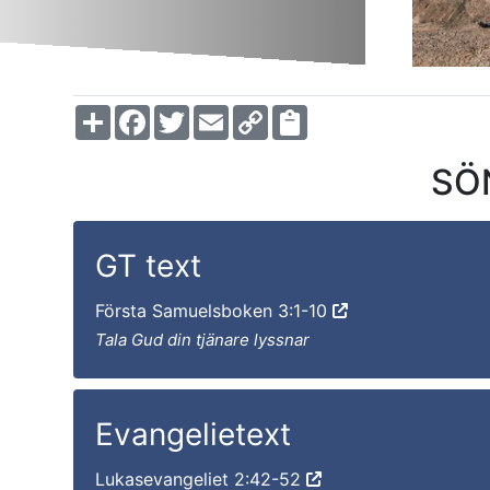
Share
Facebook
Twitter
Email
Copy
Link
SÖ
GT text
Första Samuelsboken 3:1-10
Tala Gud din tjänare lyssnar
Evangelietext
Lukasevangeliet 2:42-52