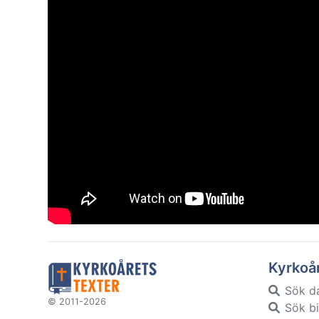
Kyrkoå
Sök d
© 2011-2026
Sök bi