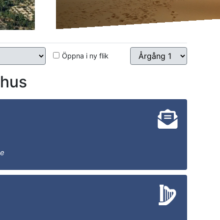
Öppna i ny flik
hus
se