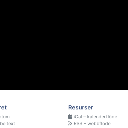
ret
Resurser
atum
iCal – kalenderflöde
beltext
RSS – webbflöde