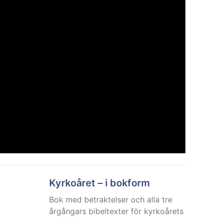
Kyrkoåret – i bokform
Bok med betraktelser och alla tre
årgångars bibeltexter för kyrkoårets