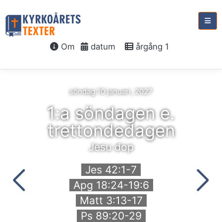
Om
datum
årgång 1
söndag 10 januari, 2027
1:a söndagen e.
trettondedagen
Jesu dop
Jes 42:1-7
Apg 18:24-19:6
Matt 3:13-17
Ps 89:20-29