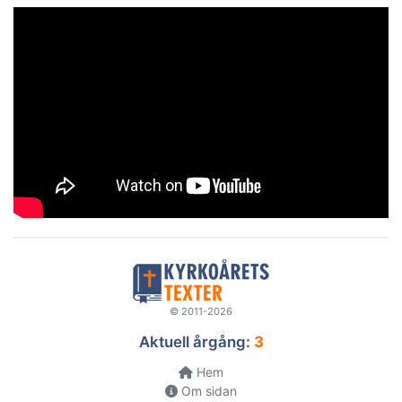
© 2011-2026
Aktuell årgång:
3
Hem
Om sidan