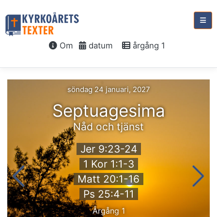
Om
datum
årgång 1
söndag 24 januari, 2027
Septuagesima
Nåd och tjänst
Jer 9:23-24
1 Kor 1:1-3
Matt 20:1-16
Ps 25:4-11
Årgång 1