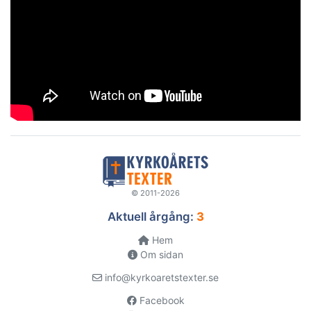
© 2011-2026
Aktuell årgång:
3
Hem
Om sidan
info@kyrkoaretstexter.se
Facebook