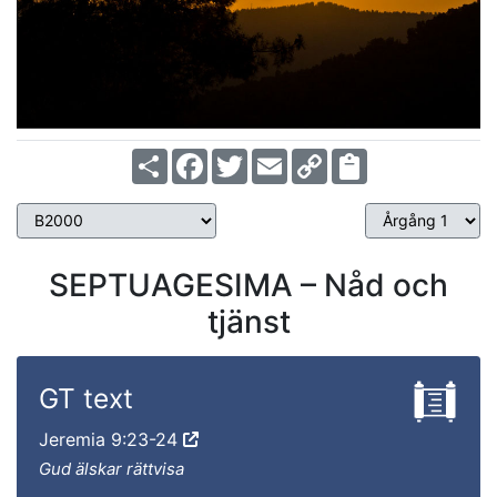
Share
Facebook
Twitter
Email
Copy
Link
SEPTUAGESIMA – Nåd och
tjänst
GT text
Jeremia 9:23-24
Gud älskar rättvisa