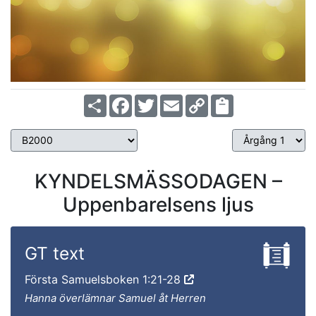
Share
Facebook
Twitter
Email
Copy
Link
KYNDELSMÄSSODAGEN –
Uppenbarelsens ljus
GT text
Första Samuelsboken 1:21-28
Hanna överlämnar Samuel åt Herren