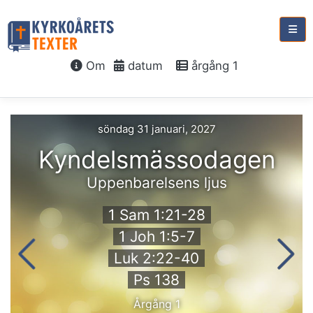
Om
datum
årgång 1
söndag 31 januari, 2027
Kyndelsmässodagen
Uppenbarelsens ljus
1 Sam 1:21-28
1 Joh 1:5-7
Luk 2:22-40
Ps 138
Årgång 1