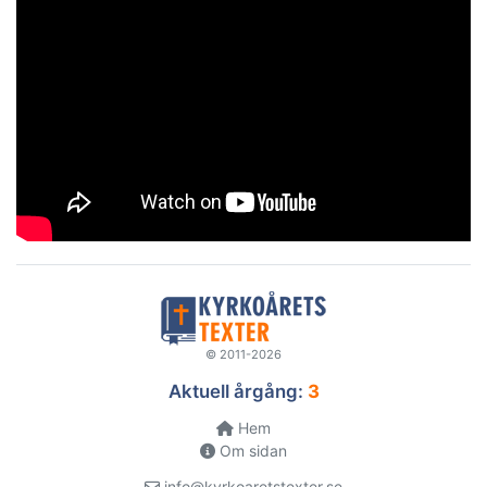
© 2011-2026
Aktuell årgång:
3
Hem
Om sidan
info@kyrkoaretstexter.se