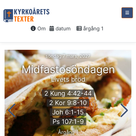
Om
datum
årgång 1
söndag 7 mars, 2027
Midfastosöndagen
Livets bröd
2 Kung 4:42-44
2 Kor 9:8-10
Joh 6:1-15
Ps 107:1-9
Årgång 1