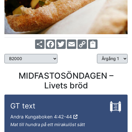
Share
Facebook
Twitter
Email
Copy
Link
MIDFASTOSÖNDAGEN –
Livets bröd
GT text
Andra Kungaboken 4:42-44
Mat till hundra på ett mirakulöst sätt