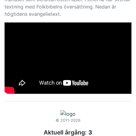
textning med Folkbibelns översättning. Nedan är
högtidens evangelietext.
© 2011-2026
Aktuell årgång:
3