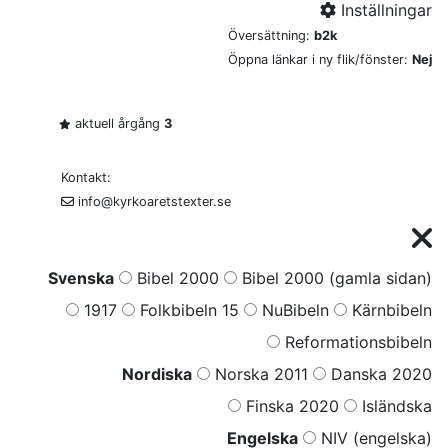
Inställningar
Översättning:
b2k
Öppna länkar i ny flik/fönster:
Nej
aktuell årgång
3
Kontakt:
info@kyrkoaretstexter.se
Svenska
Bibel 2000
Bibel 2000 (gamla sidan)
1917
Folkbibeln 15
NuBibeln
Kärnbibeln
Reformationsbibeln
Nordiska
Norska 2011
Danska 2020
Finska 2020
Isländska
Engelska
NIV (engelska)