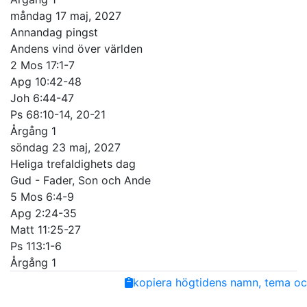
måndag 17 maj, 2027
Annandag pingst
Andens vind över världen
2 Mos 17:1-7
Apg 10:42-48
Joh 6:44-47
Ps 68:10-14, 20-21
Årgång 1
söndag 23 maj, 2027
Heliga trefaldighets dag
Gud - Fader, Son och Ande
5 Mos 6:4-9
Apg 2:24-35
Matt 11:25-27
Ps 113:1-6
Årgång 1
Share
Facebook
Twitter
Email
Copy
kopiera högtidens namn, tema och
Link