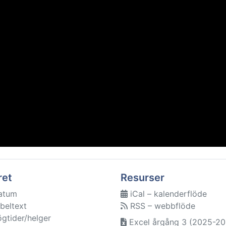
ret
Resurser
atum
iCal – kalenderflöde
beltext
RSS – webbflöde
ögtider/helger
Excel årgång 3 (2025-20