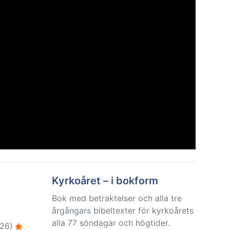
Kyrkoåret – i bokform
Bok med betraktelser och alla tre
årgångars bibeltexter för kyrkoårets
alla 77 söndagar och högtider.
26)