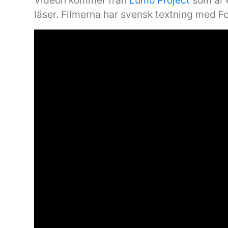
Videon kommer från
Lumo Project
som är e
läser. Filmerna har svensk textning med F