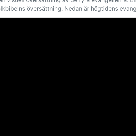
n visuell översättning av de fyra evangelierna. B
olkbibelns översättning. Nedan är högtidens evang