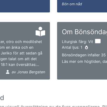
Bön om nåd
Om Bönsönda
ker, otro och modlöshet
Liturgisk färg: Vit
e om en änka och en
Antal ljus: 1
l Jeriko för att sedan gå
Bönsöndagen infaller 35
igen talat om att det
Läs mer om högtiden, da
18:1 kan översättas:...
av Jonas Bergsten
ad