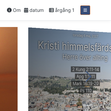
Om
datum
årgång 1
torsdag 6 maj, 2027
Kristi himmelsfärd
Herre över allting
2 Kung 2:11-14
Apg 1:1-11
Mark 16:19-20
Ps 110
Årgång 1