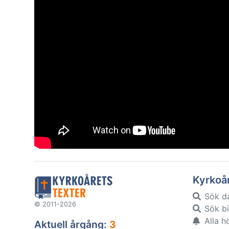
Kyrkoå
Sök d
© 2011-2026
Sök bi
Alla h
Aktuell årgång:
3