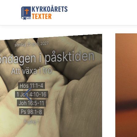
söndag 25 april, 2027
söndagen i påsktiden
Att växa i tro
Hos 11:1-4
1 Joh 4:10-16
Joh 16:5-11
Ps 98:1-8
Årgång 1