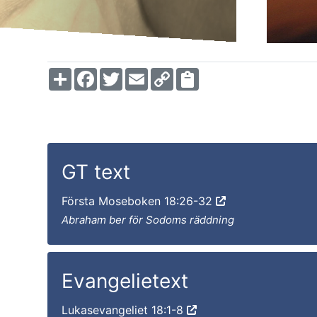
Share
Facebook
Twitter
Email
Copy
Link
GT text
Första Moseboken 18:26-32
Abraham ber för Sodoms räddning
Evangelietext
Lukasevangeliet 18:1-8