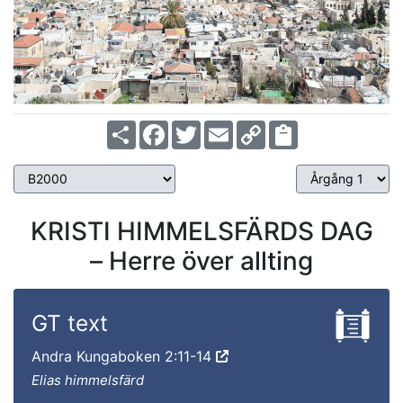
Share
Facebook
Twitter
Email
Copy
Link
KRISTI HIMMELSFÄRDS DAG
– Herre över allting
GT text
Andra Kungaboken 2:11-14
Elias himmelsfärd