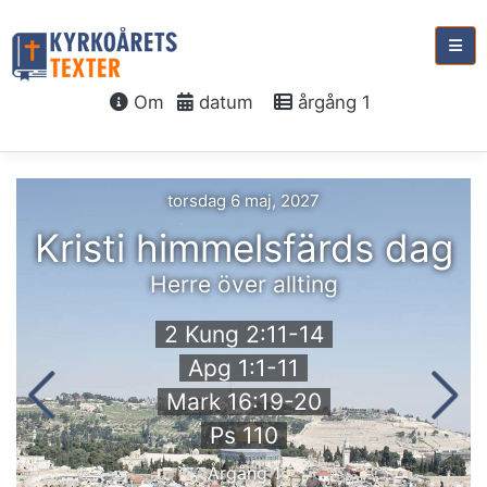
Om
datum
årgång 1
torsdag 6 maj, 2027
Kristi himmelsfärds dag
Herre över allting
2 Kung 2:11-14
Apg 1:1-11
Mark 16:19-20
Ps 110
Årgång 1