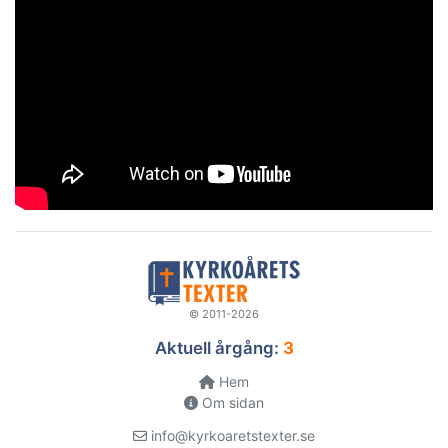
© 2011-2026
Aktuell årgång:
3
Hem
Om sidan
info@kyrkoaretstexter.se