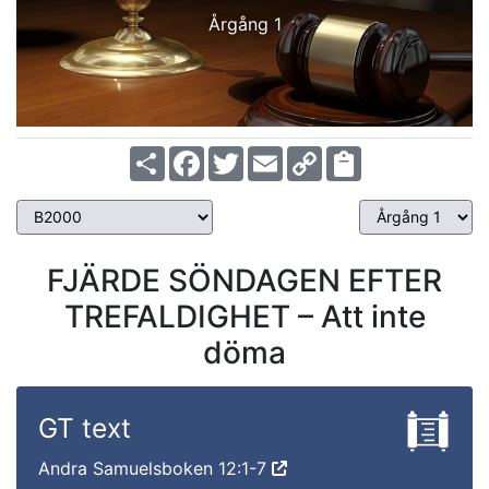
Årgång 1
Share
Facebook
Twitter
Email
Copy
Link
FJÄRDE SÖNDAGEN EFTER
TREFALDIGHET – Att inte
döma
GT text
Andra Samuelsboken 12:1-7