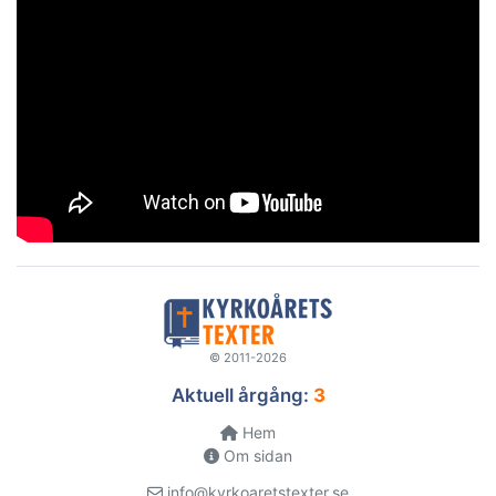
© 2011-2026
Aktuell årgång:
3
Hem
Om sidan
info@kyrkoaretstexter.se