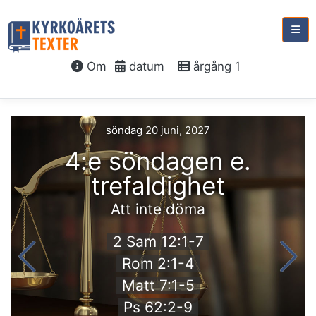
Om
datum
årgång 1
söndag 20 juni, 2027
4:e söndagen e.
trefaldighet
Att inte döma
2 Sam 12:1-7
Rom 2:1-4
Matt 7:1-5
Ps 62:2-9