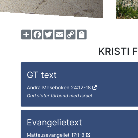
Share
Facebook
Twitter
Email
Copy
Link
KRISTI 
GT text
Andra Moseboken 24:12-18
Gud sluter förbund med Israel
Evangelietext
Matteusevangeliet 17:1-8