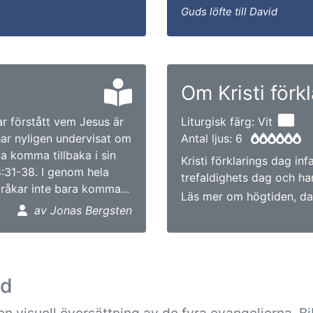
Guds löfte till David
Om Kristi förk
ar förstått vem Jesus är
Liturgisk färg: Vit
har nyligen undervisat om
Antal ljus: 6
a komma tillbaka i sin
Kristi förklarings dag in
8:31-38. I genom hela
trefaldighets dag och har
 råkar inte bara komma...
Läs mer om högtiden, da
av Jonas Bergsten
ad