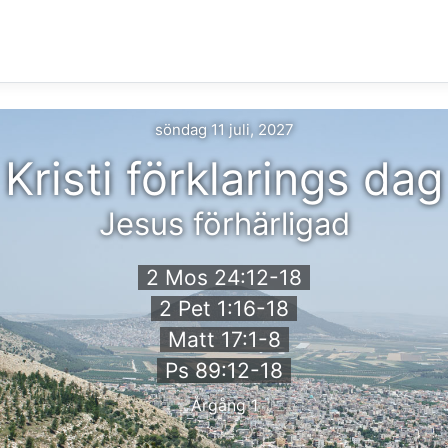
söndag 11 juli, 2027
Kristi förklarings dag
Jesus förhärligad
2 Mos 24:12-18
2 Pet 1:16-18
Matt 17:1-8
Ps 89:12-18
Årgång 1