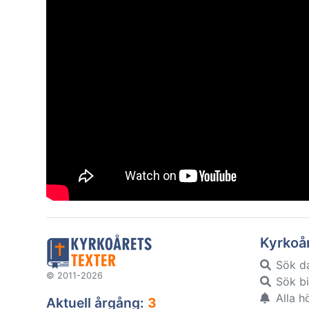
Kyrkoå
Sök d
© 2011-2026
Sök bi
Alla h
Aktuell årgång:
3