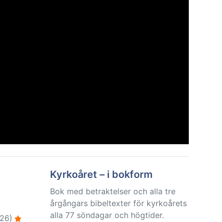
Kyrkoåret – i bokform
Bok med betraktelser och alla tre
årgångars bibeltexter för kyrkoårets
alla 77 söndagar och högtider.
26)