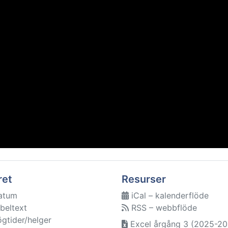
ret
Resurser
atum
iCal – kalenderflöde
beltext
RSS – webbflöde
ögtider/helger
Excel årgång 3 (2025-20