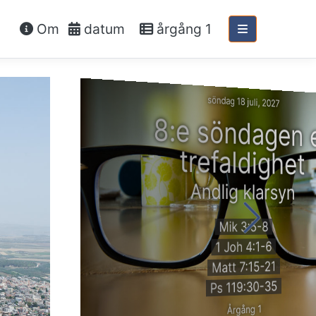
Om
datum
årgång 1
söndag 18 juli, 2027
8:e söndagen 
trefaldighet
Andlig klarsyn
Mik 3:5-8
1 Joh 4:1-6
Matt 7:15-21
Ps 119:30-35
Årgång 1