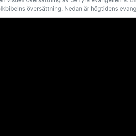
n visuell översättning av de fyra evangelierna. B
olkbibelns översättning. Nedan är högtidens evang