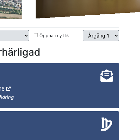
Öppna i ny flik
härligad
-18
ildring