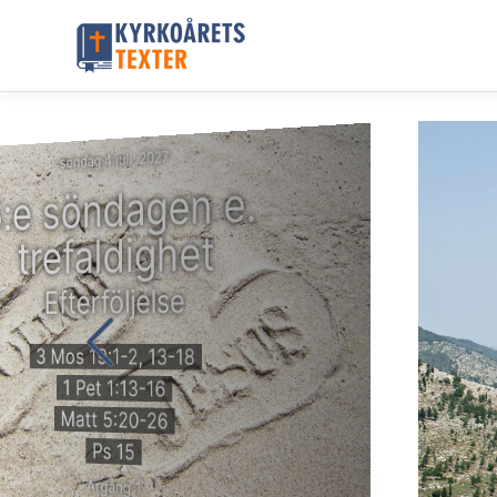
söndag 4 juli, 2027
:e söndagen e.
trefaldighet
Efterföljelse
3 Mos 19:1-2, 13-18
1 Pet 1:13-16
Matt 5:20-26
Ps 15
Årgång 1