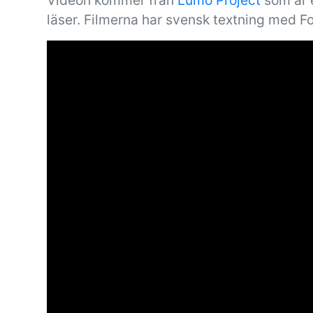
Videon kommer från
Lumo Project
som är e
läser. Filmerna har svensk textning med F