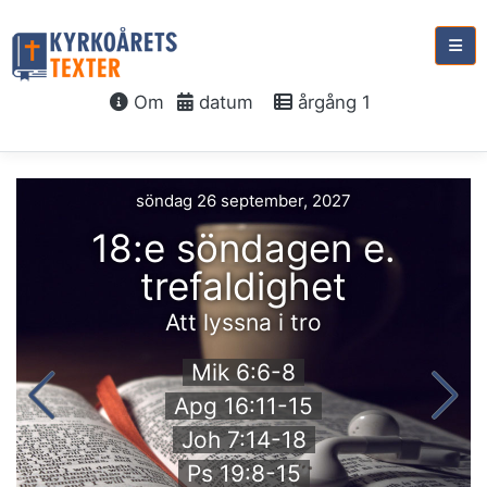
Om
datum
årgång 1
söndag 26 september, 2027
18:e söndagen e.
trefaldighet
Att lyssna i tro
Mik 6:6-8
Apg 16:11-15
Joh 7:14-18
Ps 19:8-15