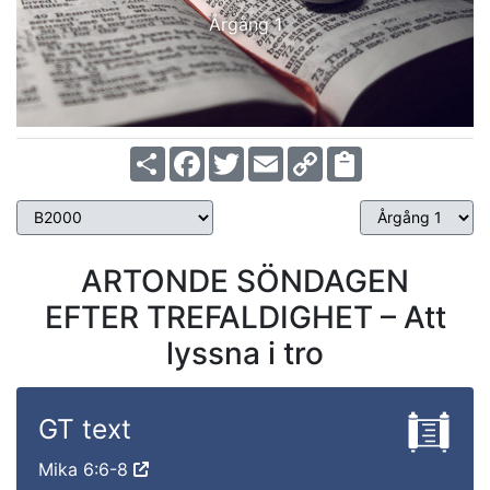
Årgång 1
Share
Facebook
Twitter
Email
Copy
Link
ARTONDE SÖNDAGEN
EFTER TREFALDIGHET – Att
lyssna i tro
GT text
Mika 6:6-8