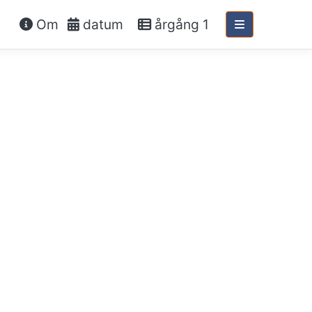
Om
datum
årgång 1