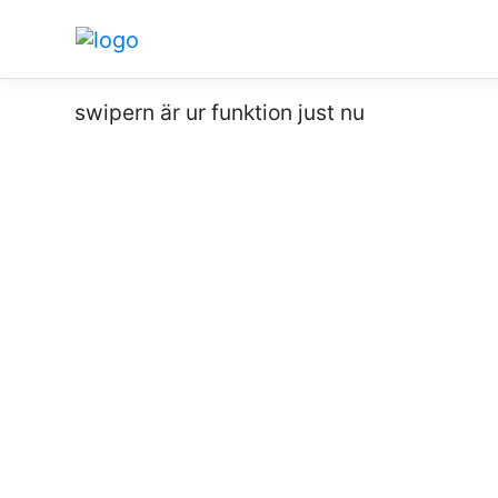
swipern är ur funktion just nu
söndag 3 oktober, 2027
Den helige Mika
dag
Änglarna
Dan 6:16-22
Upp 12:7-12
Luk 10:17-20
Ps 103:19-22