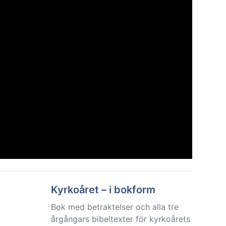
Kyrkoåret – i bokform
Bok med betraktelser och alla tre
årgångars bibeltexter för kyrkoårets