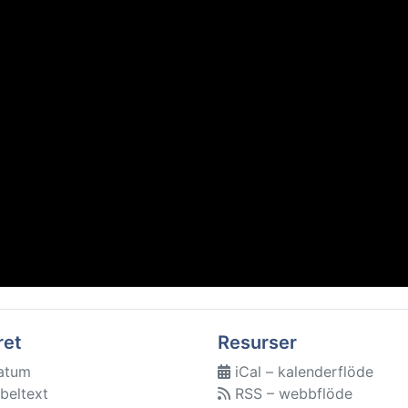
ret
Resurser
atum
iCal – kalenderflöde
beltext
RSS – webbflöde