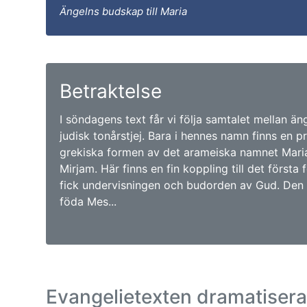
Ängelns budskap till Maria
Betraktelse
I söndagens text får vi följa samtalet mellan än
judisk tonårstjej. Bara i hennes namn finns en p
grekiska formen av det arameiska namnet Maria
Mirjam. Här finns en fin koppling till det förs
fick undervisningen och budorden av Gud. Den 
föda Mes...
Evangelietexten dramatiser