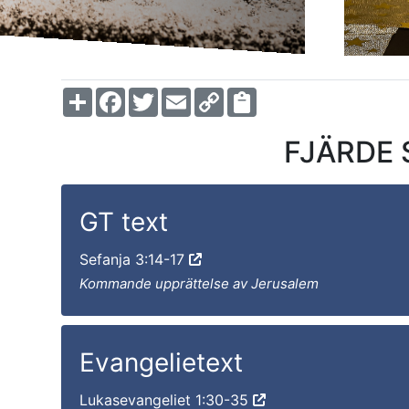
Share
Facebook
Twitter
Email
Copy
Link
FJÄRDE 
GT text
Sefanja 3:14-17
Kommande upprättelse av Jerusalem
Evangelietext
Lukasevangeliet 1:30-35