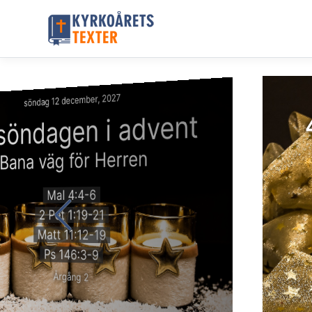
söndag 12 december, 2027
 söndagen i advent
Bana väg för Herren
Mal 4:4-6
2 Pet 1:19-21
Matt 11:12-19
Ps 146:3-9
Årgång 2