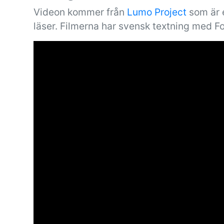
Videon kommer från
Lumo Project
som är e
läser. Filmerna har svensk textning med F