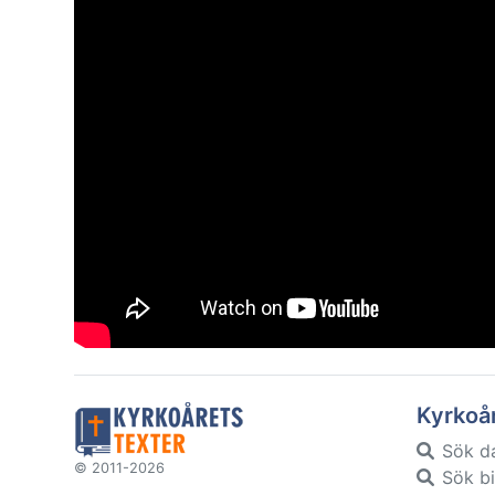
Kyrkoå
Sök d
© 2011-2026
Sök bi