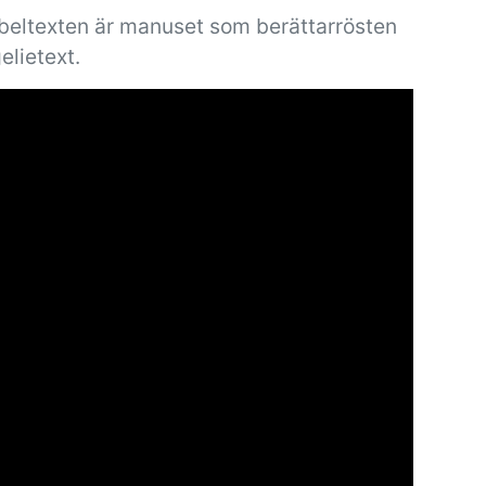
ibeltexten är manuset som berättarrösten
elietext.