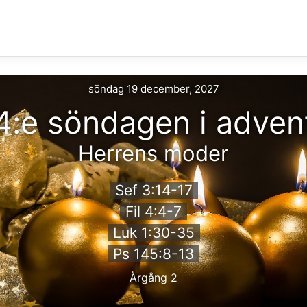
söndag 19 december, 2027
4:e söndagen i adven
Herrens moder
Sef 3:14-17
Fil 4:4-7
Luk 1:30-35
Ps 145:8-13
Årgång 2