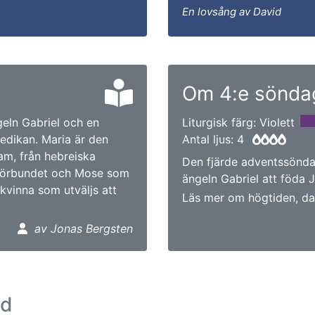
En lovsång av David
Om 4:e söndag
geln Gabriel och en
Liturgisk färg: Violett
redikan. Maria är den
Antal ljus: 4
m, från hebreiska
Den fjärde adventssönda
ta förbundet och Mose som
ängeln Gabriel att föda 
kvinna som utväljs att
Läs mer om högtiden, da
av Jonas Bergsten
ad