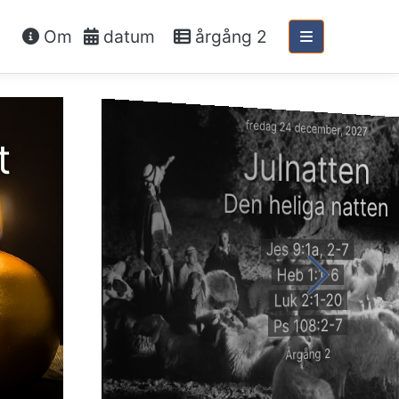
Om
datum
årgång 2
fredag 24 december, 2027
t
Julnatten
Den heliga natten
Jes 9:1a, 2-7
Heb 1:1-6
Luk 2:1-20
Ps 108:2-7
Årgång 2