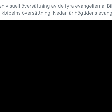
n visuell översättning av de fyra evangelierna. B
olkbibelns översättning. Nedan är högtidens evang