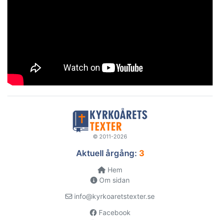
© 2011-2026
Aktuell årgång:
3
Hem
Om sidan
info@kyrkoaretstexter.se
Facebook