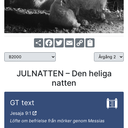
Share
Facebook
Twitter
Email
Copy
Link
JULNATTEN – Den heliga
natten
GT text
Jesaja 9:1
Löfte om befrielse från mörker genom Messias