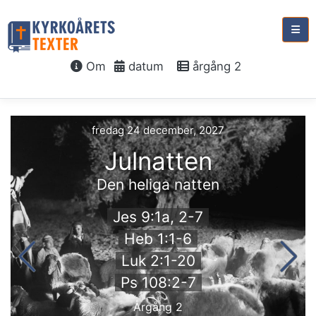
Om
datum
årgång 2
fredag 24 december, 2027
Julnatten
Den heliga natten
Jes 9:1a, 2-7
Heb 1:1-6
Luk 2:1-20
Ps 108:2-7
Årgång 2